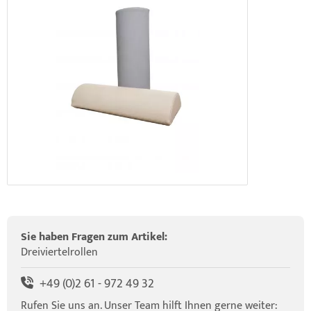
elette & Schädel
ider-Posturmed & Proprio-Swing
HRD Hedge Hock (NEU IM SORTIMENT)
wegungstherapie
gapparate
traschallkontakt-Gel
rossenwand
HRD Elasko (NEU IM SORTIMENT)
rätewagen & Zubehör
ALOS Vertikalzug
tzt-Vintage Series
ALOS Trainingstische
Sie haben Fragen zum Artikel:
Dreiviertelrollen
+49 (0)2 61 - 972 49 32
Rufen Sie uns an. Unser Team hilft Ihnen gerne weiter: