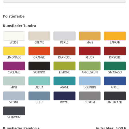
Polsterfarbe
Kunstleder Tundra
WEISS
CREME
PERLE
MAIS
SAFRAN
LIMONADE
ORANGE
KARNEOL
FEUER
KIRSCHE
CYCLAME
SCHOKO
LIMONE
APFELGRÜN
SMARAGD
MINT
AQUA
AGAVE
DOLPHIN
ATOLL
STONE
BLEU
ROYAL
CHROM
ANTHRAZIT
SCHWARZ
Kunstleder Pandoria
Aufschlag: 5,00 €