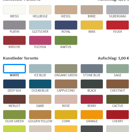
WEISS
HELLBEIGE
KIESEL
BIRKE
SILBERGRAU
PLATIN
GLETSCHER
ROYAL
MAIS
FEUER
KIRSCHE
FUCHSIA
KAKTUS
Kunstleder Toronto
Aufschlag: 5,00 €
WHITE
ICE BLUE
ORGANIC GREEN
STONE BLUE
SAGE
DEEP SEA
OCEAN BLUE
CAPPUCCINO
BLACK
CHESTNUT
MERLOT
SAND
ROSÉ
BERRY
CACTUS
OLIVE GREEN
GOLDEN YELLOW
CORN
ORANGE
CHERRY