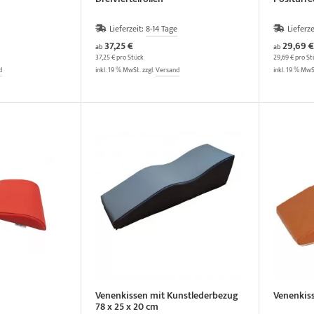
Lieferzeit:
8-14 Tage
Lieferze
37,25 €
29,69 €
ab
ab
37,25 € pro Stück
29,69 € pro St
d
inkl. 19 % MwSt. zzgl.
Versand
inkl. 19 % MwS
Venenkissen mit Kunstlederbezug
Venenkiss
78 x 25 x 20 cm