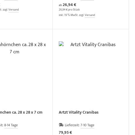
€
26,94 €
ab
t. zzgl.
Versand
26,94 € pro Stück
inkl. 19 % MwSt. zzgl.
Versand
chen ca. 28 x 28 x 7 cm
Artzt Vitality Cranibas
it:
8-14 Tage
Lieferzeit:
7-10 Tage
79,95 €