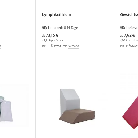
Lymphkeil klein
Gewichts
Lieferzeit:
8-14 Tage
Lieferze
73,15 €
7,62 €
ab
ab
73,15 € pro Stück
7,62 € pro Stü
d
inkl. 19 % MwSt. zzgl.
Versand
inkl. 19 % MwS