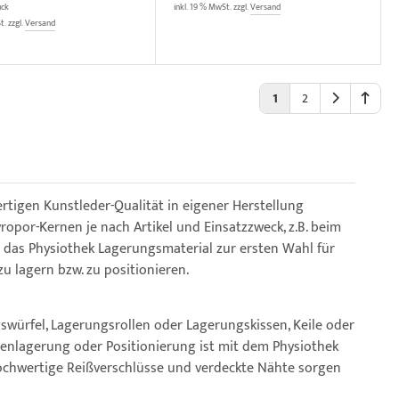
ück
inkl. 19 % MwSt. zzgl.
Versand
t. zzgl.
Versand
1
2
tigen Kunstleder-Qualität in eigener Herstellung
opor-Kernen je nach Artikel und Einsatzzweck, z.B. beim
n das Physiothek Lagerungsmaterial zur ersten Wahl für
lagern bzw. zu positionieren.
würfel, Lagerungsrollen oder Lagerungskissen, Keile oder
ntenlagerung oder Positionierung ist mit dem Physiothek
ochwertige Reißverschlüsse und verdeckte Nähte sorgen