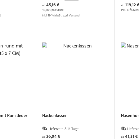
45,16 €
119,12 
ab
ab
45,16 € pro Stück
inkl. 19 % MwS
d
inkl. 19 % MwSt. zzgl.
Versand
 mit Kunstleder
Nackenkissen
Nasenhörn
Lieferzeit:
8-14 Tage
Lieferze
26,94 €
41,31 €
ab
ab