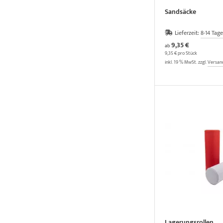
Sandsäcke
Lieferzeit:
8-14 Tage
9,35 €
ab
9,35 € pro Stück
inkl. 19 % MwSt. zzgl.
Versan
Lagerungsrollen