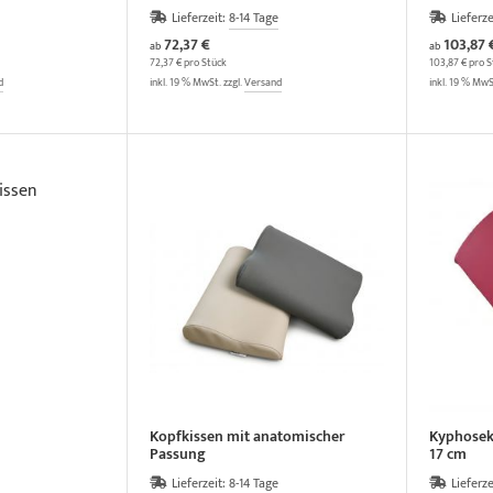
Lieferzeit:
8-14 Tage
Lieferze
72,37 €
103,87 
ab
ab
72,37 € pro Stück
103,87 € pro S
d
inkl. 19 % MwSt. zzgl.
Versand
inkl. 19 % MwS
Kopfkissen mit anatomischer
Kyphoseki
Passung
17 cm
Lieferzeit:
8-14 Tage
Lieferze