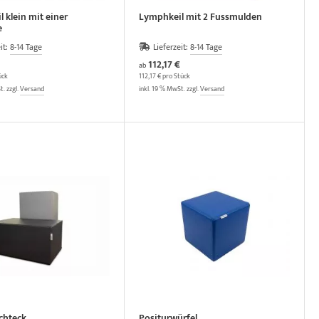
 klein mit einer
Lymphkeil mit 2 Fussmulden
e
it:
8-14 Tage
Lieferzeit:
8-14 Tage
112,17 €
ab
ück
112,17 € pro Stück
t. zzgl.
Versand
inkl. 19 % MwSt. zzgl.
Versand
chteck
Positurwürfel