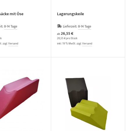
säcke mit Öse
Lagerungskeile
it:
8-14 Tage
Lieferzeit:
8-14 Tage
26,55 €
ab
ck
26,55 € pro Stück
t. zzgl.
Versand
inkl. 19 % MwSt. zzgl.
Versand