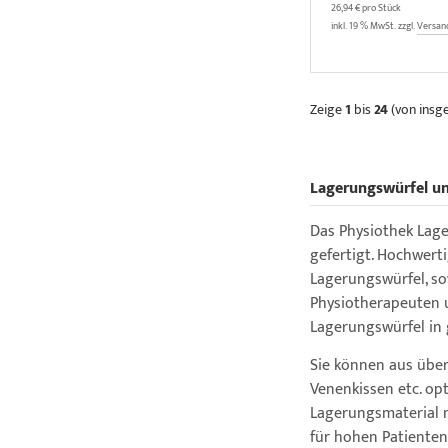
26,94 € pro Stück
inkl. 19 % MwSt. zzgl.
Versan
Zeige
1
bis
24
(von ins
Lagerungswürfel u
Das Physiothek Lage
gefertigt. Hochwert
Lagerungswürfel, so
Physiotherapeuten 
Lagerungswürfel in
Sie können aus über
Venenkissen etc. op
Lagerungsmaterial 
für hohen Patiente