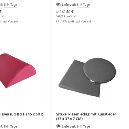
it:
8-14 Tage
Lieferzeit:
8-14 Tage
€
141,61 €
ab
tück
141,61 € pro Stück
t. zzgl.
Versand
inkl. 19 % MwSt. zzgl.
Versand
ssen (L x B x H) 45 x 50 x
Sitzkeilkissen eckig mit Kunstleder
(37 x 37 x 7 CM)
it:
8-14 Tage
Lieferzeit:
8-14 Tage