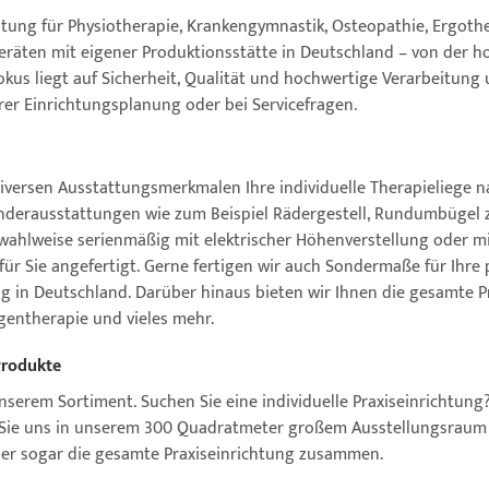
htung für Physiotherapie, Krankengymnastik, Osteopathie, Ergothe
eräten mit eigener Produktionsstätte in Deutschland – von der h
okus liegt auf Sicherheit, Qualität und hochwertige Verarbeitung
Ihrer Einrichtungsplanung oder bei Servicefragen.
t diversen Ausstattungsmerkmalen Ihre individuelle Therapieliege
nderausstattungen wie zum Beispiel Rädergestell, Rundumbügel zur
lweise serienmäßig mit elektrischer Höhenverstellung oder mit 
 Sie angefertigt. Gerne fertigen wir auch Sondermaße für Ihre p
g in Deutschland. Darüber hinaus bieten wir Ihnen die gesamte Pr
ngentherapie und vieles mehr.
Produkte
unserem Sortiment. Suchen Sie eine individuelle Praxiseinrichtung
Sie uns in unserem 300 Quadratmeter großem Ausstellungsraum m
oder sogar die gesamte Praxiseinrichtung zusammen.