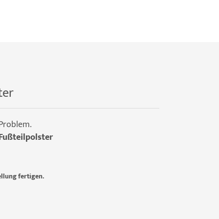
ter
 Problem.
Fußteilpolster
llung fertigen.