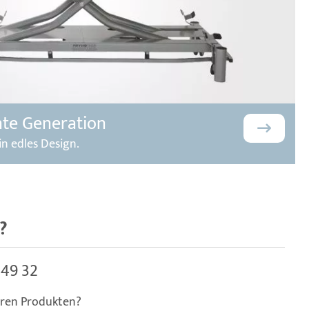
nte Generation
in edles Design.
?
 49 32
eren Produkten?