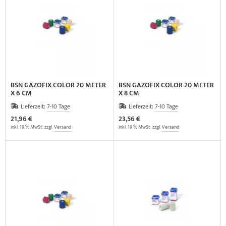
ider-Posturmed & Proprio-Swing
HRD Hedge Hock (NEU IM SORTIMENT)
wegungstherapie
gapparate
rossenwand
HRD Elasko (NEU IM SORTIMENT)
rätewagen & Zubehör
ALOS Vertikalzug
tzt-Vintage Series
ALOS Trainingstische
BSN GAZOFIX COLOR 20 METER
BSN GAZOFIX COLOR 20 METER
X 6 CM
X 8 CM
Lieferzeit:
7-10 Tage
Lieferzeit:
7-10 Tage
21,96 €
23,56 €
inkl. 19 % MwSt. zzgl.
Versand
inkl. 19 % MwSt. zzgl.
Versand