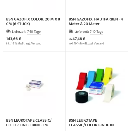
BSN GAZOFIX COLOR, 20 M X 8
BSN GAZOFIX, HAUTFARBEN - 4
CM (6 STÜCK)
Meter & 20 Meter
Lieferzeit:
7-10 Tage
Lieferzeit:
7-10 Tage
143,66 €
47,48 €
ab
inkl. 19 % MwSt. zzgl.
Versand
inkl. 19 % MwSt. zzgl.
Versand
BSN LEUKOTAPE CLASSIC/
BSN LEUKOTAPE
COLOR EINZELBINDE IM
CLASSIC/COLOR BINDE IN
KARTON (12 STÜCK)
FALTSCHACHTEL