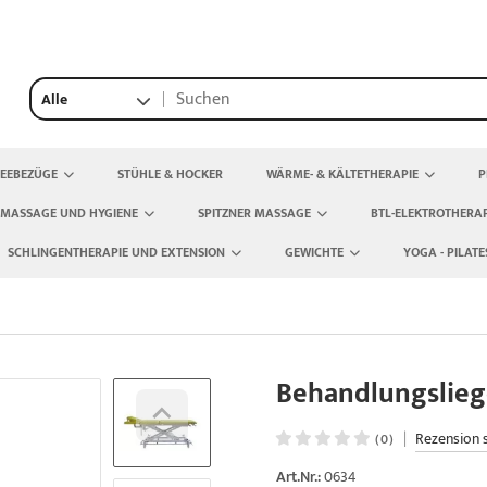
Alle
TEEBEZÜGE
STÜHLE & HOCKER
WÄRME- & KÄLTETHERAPIE
P
 MASSAGE UND HYGIENE
SPITZNER MASSAGE
BTL-ELEKTROTHERAP
SCHLINGENTHERAPIE UND EXTENSION
GEWICHTE
YOGA - PILATE
Behandlungslieg
|
Rezension 
(0)
Art.Nr.:
0634