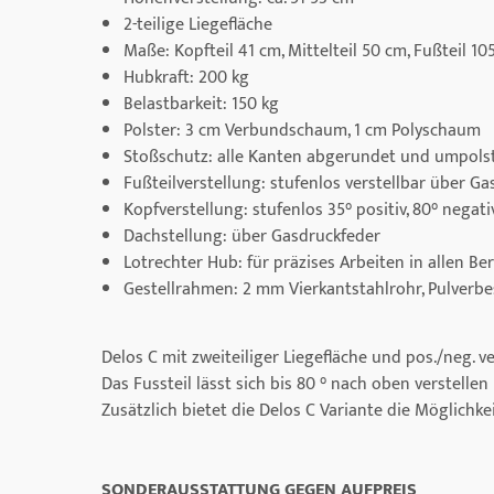
2-teilige Liegefläche
Maße: Kopfteil 41 cm, Mittelteil 50 cm, Fußteil 10
Hubkraft: 200 kg
Belastbarkeit: 150 kg
Polster: 3 cm Verbundschaum, 1 cm Polyschaum
Stoßschutz: alle Kanten abgerundet und umpols
Fußteilverstellung: stufenlos verstellbar über Ga
Kopfverstellung: stufenlos 35° positiv, 80° negat
Dachstellung: über Gasdruckfeder
Lotrechter Hub: für präzises Arbeiten in allen Be
Gestellrahmen: 2 mm Vierkantstahlrohr, Pulverb
Delos C mit zweiteiliger Liegefläche und pos./neg. v
Das Fussteil lässt sich bis 80 ° nach oben verstelle
Zusätzlich bietet die Delos C Variante die Möglichk
SONDERAUSSTATTUNG GEGEN AUFPREIS