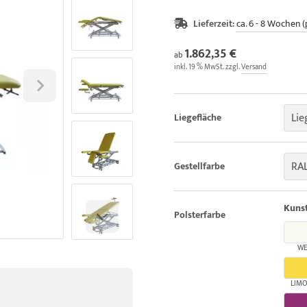
Lieferzeit:
ca. 6 - 8 Wochen (
1.862,35 €
ab
inkl. 19 % MwSt. zzgl.
Versand
Lie
Liegefläche
RAL
Gestellfarbe
Kunst
Polsterfarbe
WE
LIM