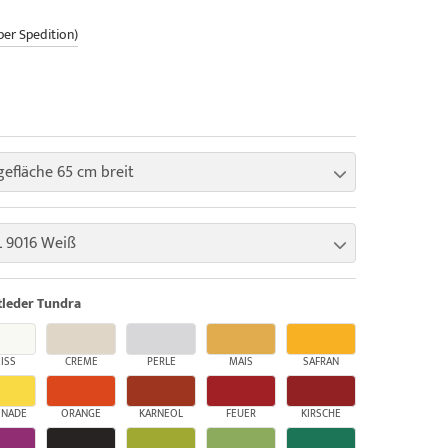
per Spedition)
gefläche 65 cm breit
 9016 Weiß
leder Tundra
ISS
CREME
PERLE
MAIS
SAFRAN
ONADE
ORANGE
KARNEOL
FEUER
KIRSCHE