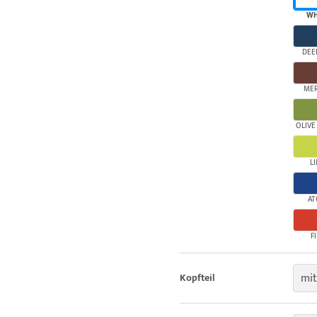
WH
DEE
ME
OLIVE
L
AT
F
mit
Kopfteil