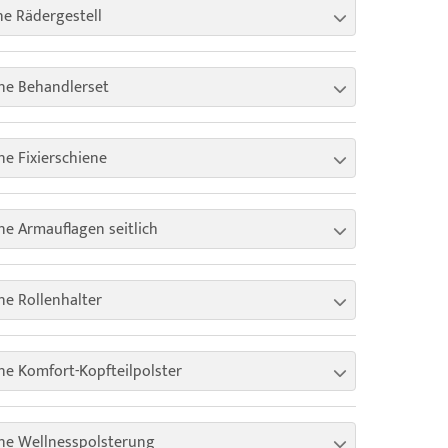
e Rädergestell
ne Behandlerset
e Fixierschiene
e Armauflagen seitlich
e Rollenhalter
e Komfort-Kopfteilpolster
ne Wellnesspolsterung