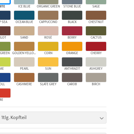
ITE
ICE BLUE
ORGANIC GREEN
STONE BLUE
SAGE
P SEA
OCEAN BLUE
CAPPUCCINO
BLACK
CHESTNUT
RLOT
SAND
ROSÉ
BERRY
CACTUS
 GREEN
GOLDEN YELLOW
CORN
ORANGE
CHERRY
IME
PEARL
SUN
ANTHRAZIT
ASHGREY
OLL
CASHMERE
SLATE GREY
CAROB
BIRCH
IRE
 1tlg. Kopfteil