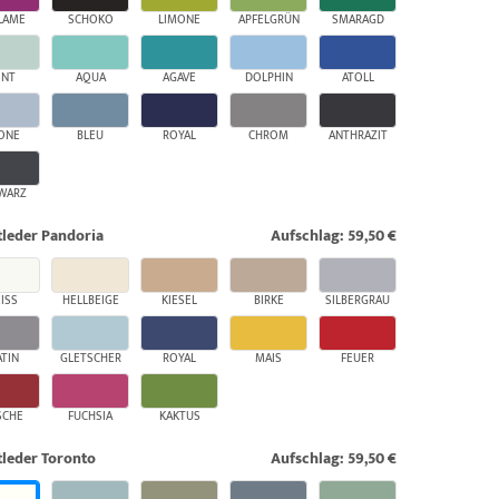
LAME
SCHOKO
LIMONE
APFELGRÜN
SMARAGD
INT
AQUA
AGAVE
DOLPHIN
ATOLL
ONE
BLEU
ROYAL
CHROM
ANTHRAZIT
WARZ
leder Pandoria
Aufschlag: 59,50 €
ISS
HELLBEIGE
KIESEL
BIRKE
SILBERGRAU
ATIN
GLETSCHER
ROYAL
MAIS
FEUER
SCHE
FUCHSIA
KAKTUS
leder Toronto
Aufschlag: 59,50 €