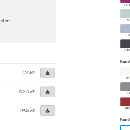
CYC
iter:
M
ST
SCH
Kunst
1.26 MB
WE
310.41 KB
PL
KIR
114.16 KB
Kunst