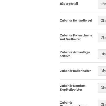
ohn
Rädergestell
Oh
Zubehör Behandlerset
Zubehör Fixierschiene
Ohn
mit Gurthalter
Zubehör Armauflage
Ohn
seitlich
Ohn
Zubehör Rollenhalter
Zubehör Komfort-
Ohn
Kopfteilpolster
Zubehör
Oh