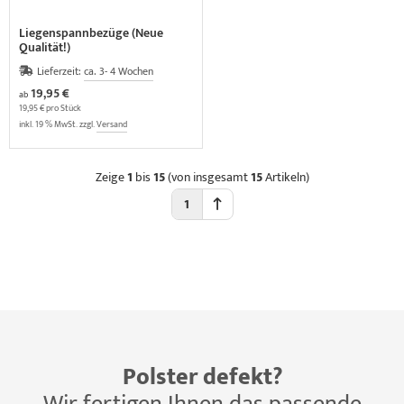
Liegenspannbezüge (Neue
Qualität!)
Lieferzeit:
ca. 3- 4 Wochen
19,95 €
ab
19,95 € pro Stück
inkl. 19 % MwSt. zzgl.
Versand
Zeige
1
bis
15
(von insgesamt
15
Artikeln)
1
Polster defekt?