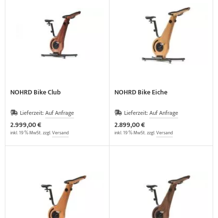
elette & Schädel
ider-Posturmed & Proprio-Swing
wegungstherapie
gapparate
traschallkontakt-Gel
rossenwand
rätewagen & Zubehör
ALOS Vertikalzug
tzt-Vintage Series
ALOS Trainingstische
NOHRD Bike Club
NOHRD Bike Eiche
Lieferzeit:
Auf Anfrage
Lieferzeit:
Auf Anfrage
2.999,00 €
2.899,00 €
inkl. 19 % MwSt. zzgl.
Versand
inkl. 19 % MwSt. zzgl.
Versand