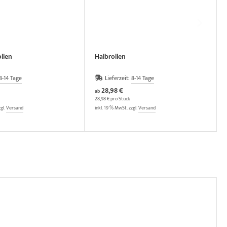
llen
Halbrollen
8-14 Tage
Lieferzeit:
8-14 Tage
28,98 €
ab
28,98 € pro Stück
zgl.
Versand
inkl. 19 % MwSt. zzgl.
Versand