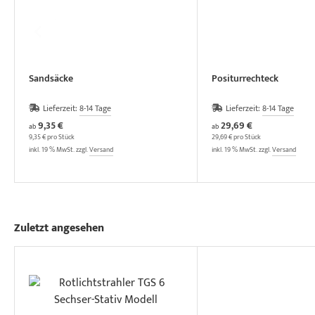
Sandsäcke
Positurrechteck
Lieferzeit:
8-14 Tage
Lieferzeit:
8-14 Tage
9,35 €
29,69 €
ab
ab
9,35 € pro Stück
29,69 € pro Stück
inkl. 19 % MwSt. zzgl.
Versand
inkl. 19 % MwSt. zzgl.
Versand
Zuletzt angesehen