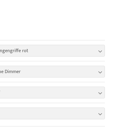
ngengriffe rot
ne Dimmer
T