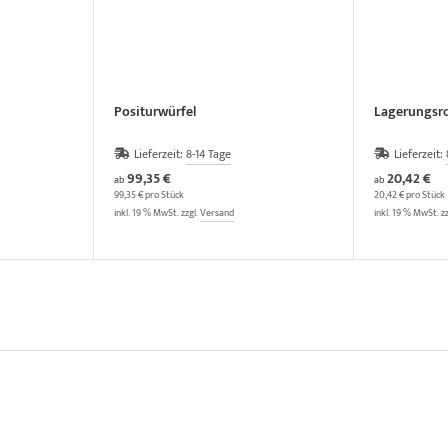
Positurwürfel
Lagerungsro
Lieferzeit:
8-14 Tage
Lieferzeit:
99,35 €
20,42 €
ab
ab
99,35 € pro Stück
20,42 € pro Stück
inkl. 19 % MwSt. zzgl.
Versand
inkl. 19 % MwSt. z