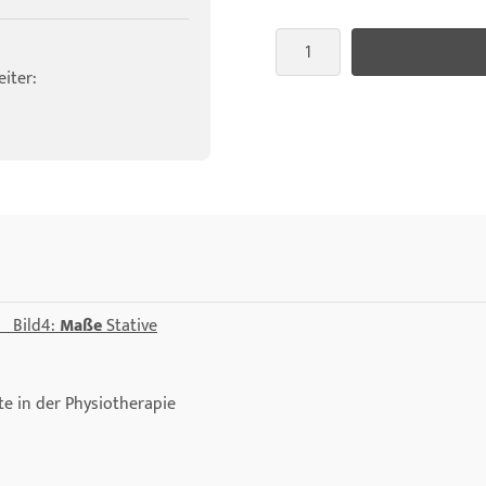
iter:
V
Bild4:
Maße
Stative
e in der Physiotherapie