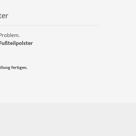
ter
 Problem.
Fußteilpolster
llung fertigen.