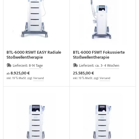
elette & Schädel
ider-Posturmed & Proprio-Swing
HRD Hedge Hock (NEU IM SORTIMENT)
gapparate
traschallkontakt-Gel
rossenwand
HRD Elasko (NEU IM SORTIMENT)
ALOS Vertikalzug
tzt-Vintage Series
ALOS Trainingstische
BTL-6000 RSWT EASY Radiale
BTL-6000 FSWT Fokussierte
Stoßwellentherapie
Stoßwellentherapie
Lieferzeit:
8-14 Tage
Lieferzeit:
ca. 3- 4 Wochen
8.925,00 €
25.585,00 €
ab
inkl. 19 % MwSt. zzgl.
Versand
inkl. 19 % MwSt. zzgl.
Versand