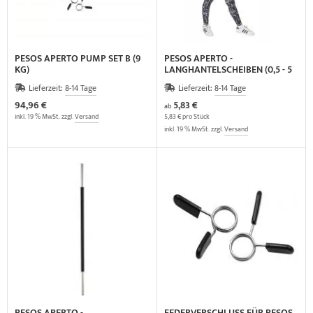
PESOS APERTO PUMP SET B (9
PESOS APERTO -
KG)
LANGHANTELSCHEIBEN (0,5 - 5
KG)
Lieferzeit:
8-14 Tage
Lieferzeit:
8-14 Tage
94,96 €
5,83 €
ab
inkl. 19 % MwSt. zzgl.
Versand
5,83 € pro Stück
inkl. 19 % MwSt. zzgl.
Versand
PESOS APERTO -
FEDERVERSCHLUSS FÜR PESOS