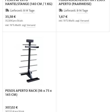
HANTELSTANGE (140 CM / 1 KG)
APERTO (PAARWEISE)
Lieferzeit:
8-14 Tage
Lieferzeit:
8-14 Tage
35,58 €
1,67 €
35,58 € pro Stück
inkl. 19 % MwSt. zzgl.
Versand
inkl. 19 % MwSt. zzgl.
Versand
PESOS APERTO RACK (56 x 75 x
145 CM)
307,02 €
307,02 € pro Stück