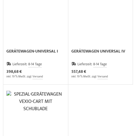
elette & Schädel
ider-Posturmed & Proprio-Swing
HRD Hedge Hock (NEU IM SORTIMENT)
wegungstherapie
gapparate
traschallkontakt-Gel
rossenwand
HRD Elasko (NEU IM SORTIMENT)
rätewagen & Zubehör
ALOS Vertikalzug
tzt-Vintage Series
ALOS Trainingstische
GERÄTEWAGEN-UNIVERSAL I
GERÄTEWAGEN UNIVERSAL IV
Lieferzeit:
8-14 Tage
Lieferzeit:
8-14 Tage
398,68 €
557,48 €
inkl. 19 % MwSt. zzgl.
Versand
inkl. 19 % MwSt. zzgl.
Versand