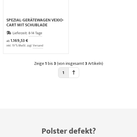
SPEZIAL-GERÄTEWAGEN VEXIO-
CART MIT SCHUBLADE
Lieferzeit:
8-14 Tage
1.169,53 €
ab
inkl. 19 % MwSt. zzgl.
Versand
Zeige
1
bis
3
(von insgesamt
3
Artikeln)
1
Polster defekt?