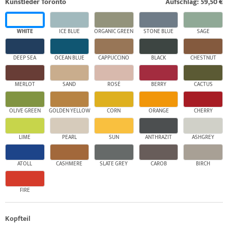
Kunstleder Toronto
Aufschlag: 59,50 €
WHITE
ICE BLUE
ORGANIC GREEN
STONE BLUE
SAGE
DEEP SEA
OCEAN BLUE
CAPPUCCINO
BLACK
CHESTNUT
MERLOT
SAND
ROSÉ
BERRY
CACTUS
OLIVE GREEN
GOLDEN YELLOW
CORN
ORANGE
CHERRY
LIME
PEARL
SUN
ANTHRAZIT
ASHGREY
ATOLL
CASHMERE
SLATE GREY
CAROB
BIRCH
FIRE
Kopfteil