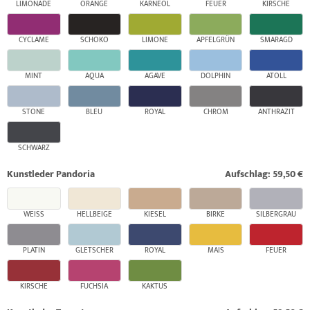
LIMONADE
ORANGE
KARNEOL
FEUER
KIRSCHE
CYCLAME
SCHOKO
LIMONE
APFELGRÜN
SMARAGD
MINT
AQUA
AGAVE
DOLPHIN
ATOLL
STONE
BLEU
ROYAL
CHROM
ANTHRAZIT
SCHWARZ
Kunstleder Pandoria
Aufschlag: 59,50 €
WEISS
HELLBEIGE
KIESEL
BIRKE
SILBERGRAU
PLATIN
GLETSCHER
ROYAL
MAIS
FEUER
KIRSCHE
FUCHSIA
KAKTUS