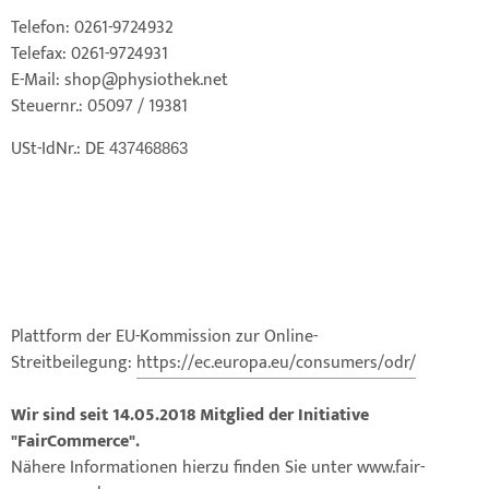
elette & Schädel
ider-Posturmed & Proprio-Swing
HRD Hedge Hock (NEU IM SORTIMENT)
wegungstherapie
gapparate
Telefon: 0261-9724932
Telefax: 0261-9724931
traschallkontakt-Gel
rossenwand
HRD Elasko (NEU IM SORTIMENT)
rätewagen & Zubehör
ALOS Vertikalzug
E-Mail: shop@physiothek.net
Steuernr.: 05097 / 19381
tzt-Vintage Series
ALOS Trainingstische
USt-IdNr.: DE
437468863
Plattform der EU-Kommission zur Online-
Streitbeilegung:
https://ec.europa.eu/consumers/odr/
Wir sind seit
14.05.2018
Mitglied der Initiative
"FairCommerce".
Nähere Informationen hierzu finden Sie unter www.fair-