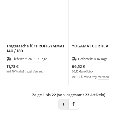
Tragetasche für PROFIGYMMAT
YOGAMAT CORTICA
140 / 180
Lieferzeit:
ca. 3- 7 Tage
Lieferzeit:
8-14 Tage
11,78 €
66,52 €
inkl. 19 % MwSt. zzgl.
Versand
66,52 € pro Stück
inkl. 19 % MwSt. zzgl.
Versand
Zeige
1
bis
22
(von insgesamt
22
Artikeln)
1