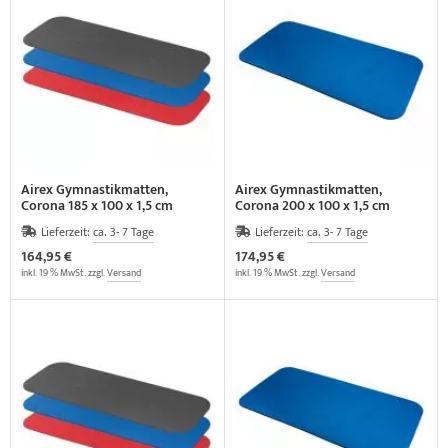
elette & Schädel
HRD Hedge Hock (NEU IM SORTIMENT)
wegungstherapie
gapparate
traschallkontakt-Gel
HRD Elasko (NEU IM SORTIMENT)
rätewagen & Zubehör
ALOS Vertikalzug
ALOS Trainingstische
Airex Gymnastikmatten,
Airex Gymnastikmatten,
Corona 185 x 100 x 1,5 cm
Corona 200 x 100 x 1,5 cm
Lieferzeit:
ca. 3- 7 Tage
Lieferzeit:
ca. 3- 7 Tage
164,95 €
174,95 €
inkl. 19 % MwSt. zzgl.
Versand
inkl. 19 % MwSt. zzgl.
Versand