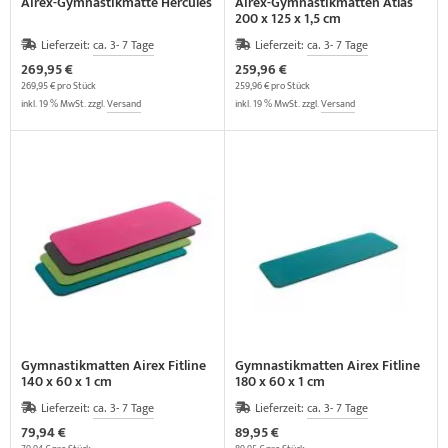
Airex-Gymnastikmatte Hercules
Airex-Gymnastikmatten Atlas
200 x 125 x 1,5 cm
Lieferzeit:
ca. 3- 7 Tage
Lieferzeit:
ca. 3- 7 Tage
269,95 €
259,96 €
269,95 € pro Stück
259,96 € pro Stück
inkl. 19 % MwSt. zzgl.
Versand
inkl. 19 % MwSt. zzgl.
Versand
Gymnastikmatten Airex Fitline
Gymnastikmatten Airex Fitline
140 x 60 x 1 cm
180 x 60 x 1 cm
Lieferzeit:
ca. 3- 7 Tage
Lieferzeit:
ca. 3- 7 Tage
79,94 €
89,95 €