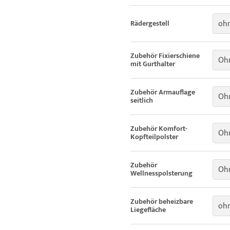
ohn
Rädergestell
Zubehör Fixierschiene
Ohn
mit Gurthalter
Zubehör Armauflage
Ohn
seitlich
Zubehör Komfort-
Ohn
Kopfteilpolster
Zubehör
Oh
Wellnesspolsterung
Zubehör beheizbare
oh
Liegefläche