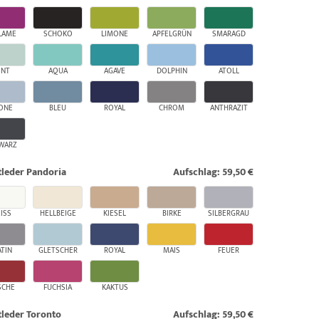
LAME
SCHOKO
LIMONE
APFELGRÜN
SMARAGD
INT
AQUA
AGAVE
DOLPHIN
ATOLL
ONE
BLEU
ROYAL
CHROM
ANTHRAZIT
WARZ
leder Pandoria
Aufschlag: 59,50 €
ISS
HELLBEIGE
KIESEL
BIRKE
SILBERGRAU
ATIN
GLETSCHER
ROYAL
MAIS
FEUER
SCHE
FUCHSIA
KAKTUS
leder Toronto
Aufschlag: 59,50 €