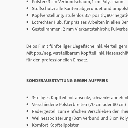
Polster: 3 cm Verbundschaum, 1 cm Polyschaum
Stoßschutz: alle Kanten abgerundet und umpols
Kopfverstellung: stufenlos 35° positiv, 80° negat
Lotrechter Hub: für präzises Arbeiten in allen Be
Gestellrahmen: 2 mm Vierkantstahlrohr, Pulverb
Delos F mit fünfteiliger Liegefläche inkl. vierteili
Mit pos./neg. verstellbarem Kopfteil inkl. Nasenschl
für den professionellen Einsatz.
SONDERAUSSTATTUNG GEGEN AUFPREIS
3-teiliges Kopfteil mit absenk-, schwenk-, abneh
Verschiedene Polsterbreiten (70 cm oder 80 cm)
Rädergestell zum einfachen Verschieben der The
Wellnesspolsterung (3cm Verbund und 3 cm Pol
Komfort-Kopfteilpolster