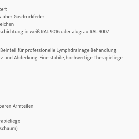
tert
iv über Gasdruckfeder
reichen
eschichtung in weiß RAL 9016 oder alugrau RAL 9007
gem Beinteil für professionelle Lymphdrainage-Behandlung.
itz und Abdeckung. Eine stabile, hochwertige Therapieliege
mbaren Armteilen
rapieliege
yschaum)