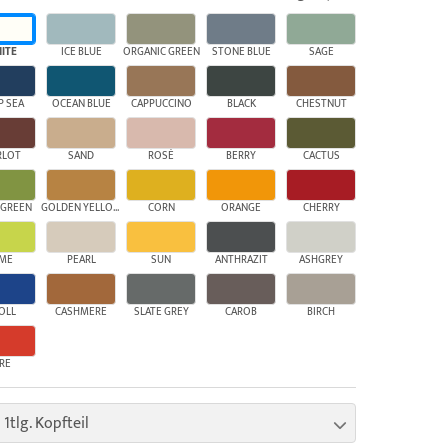
ITE
ICE BLUE
ORGANIC GREEN
STONE BLUE
SAGE
P SEA
OCEAN BLUE
CAPPUCCINO
BLACK
CHESTNUT
RLOT
SAND
ROSÉ
BERRY
CACTUS
 GREEN
GOLDEN YELLOW
CORN
ORANGE
CHERRY
IME
PEARL
SUN
ANTHRAZIT
ASHGREY
OLL
CASHMERE
SLATE GREY
CAROB
BIRCH
IRE
 1tlg. Kopfteil