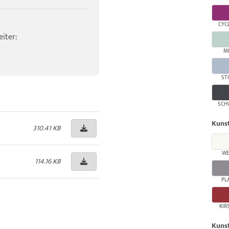
CYC
iter:
M
ST
SCH
Kunst
310.41 KB
WE
114.16 KB
PL
KIR
Kunst