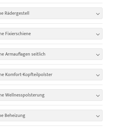
e Rädergestell
e Fixierschiene
e Armauflagen seitlich
e Komfort-Kopfteilpolster
ne Wellnesspolsterung
ne Beheizung