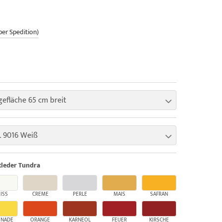
per Spedition)
gefläche 65 cm breit
 9016 Weiß
leder Tundra
ISS
CREME
PERLE
MAIS
SAFRAN
ONADE
ORANGE
KARNEOL
FEUER
KIRSCHE