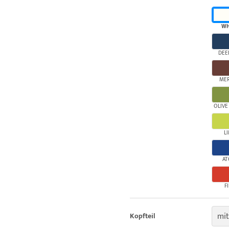
WH
DEE
ME
OLIVE
L
AT
F
mit
Kopfteil