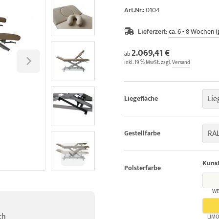
Art.Nr.:
0104
Lieferzeit:
ca. 6 - 8 Wochen (
2.069,41 €
ab
inkl. 19 % MwSt. zzgl.
Versand
Lie
Liegefläche
RAL
Gestellfarbe
Kunst
Polsterfarbe
WE
ch
LIM