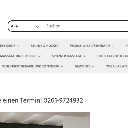
Alle
TEEBEZÜGE
STÜHLE & HOCKER
WÄRME- & KÄLTETHERAPIE
P
 MASSAGE UND HYGIENE
SPITZNER MASSAGE
BTL-ELEKTROTHERAP
SCHLINGENTHERAPIE UND EXTENSION
GEWICHTE
YOGA - PILATE
e einen Termin! 0261-9724932