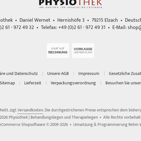
iothek • Daniel Wernet • Hernishöfe 3 • 79215 Elzach • Deutsc
)2 61 - 972 49 32 • Telefax: +49 (0)2 61 - 972 49 31 • E-Mail:
shop@
häre und Datenschutz
Unsere AGB
Impressum
Gesetzliche Zusa
Sitemap
Lieferzeit
Verpackungsverordnung
Besuchen Sie unser
 MwSt. zzgl.
Versandkosten
. Die durchgestrichenen Preise entsprechen dem bisherig
2026 Physiothek | Behandlungsliegen und Therapieliegen • Alle Rechte vorbehal
 eCommerce Shopsoftware © 2009-2026 • Umsetzung & Programmierung Rehm 