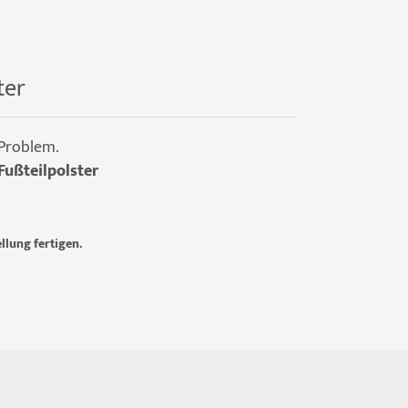
ter
 Problem.
Fußteilpolster
llung fertigen.