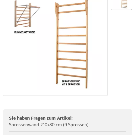
elette & Schädel
HRD Hedge Hock (NEU IM SORTIMENT)
wegungstherapie
gapparate
traschallkontakt-Gel
HRD Elasko (NEU IM SORTIMENT)
rätewagen & Zubehör
ALOS Vertikalzug
ALOS Trainingstische
Sie haben Fragen zum Artikel:
Sprossenwand 210x80 cm (9 Sprossen)