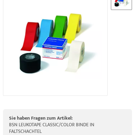
ider-Posturmed & Proprio-Swing
HRD Hedge Hock (NEU IM SORTIMENT)
wegungstherapie
gapparate
rossenwand
HRD Elasko (NEU IM SORTIMENT)
rätewagen & Zubehör
ALOS Vertikalzug
tzt-Vintage Series
ALOS Trainingstische
Sie haben Fragen zum Artikel:
BSN LEUKOTAPE CLASSIC/COLOR BINDE IN
FALTSCHACHTEL