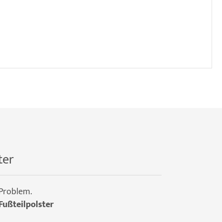
ter
 Problem.
Fußteilpolster