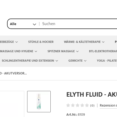
Alle
TEEBEZÜGE
STÜHLE & HOCKER
WÄRME- & KÄLTETHERAPIE
P
 MASSAGE UND HYGIENE
SPITZNER MASSAGE
BTL-ELEKTROTHERAP
SCHLINGENTHERAPIE UND EXTENSION
GEWICHTE
YOGA - PILATE
ELYTH FLUID - AKUTVERSORGUNG 200 ML SPRAY
ELYTH FLUID - 
|
Rezension 
(0)
Art.Nr.:
8109