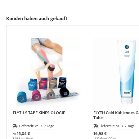
Kunden haben auch gekauft
ELYTH S TAPE KINESIOLOGIE
ELYTH Cold Kühlendes Ge
Tube
Lieferzeit:
ca. 3- 7 Tage
Lieferzeit:
ca. 3- 7 Tage
15,04 €
16,98 €
ab
3,01 € pro Meter
11,32 € pro 100 ml