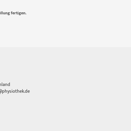
llung fertigen.
hland
physiothek.de