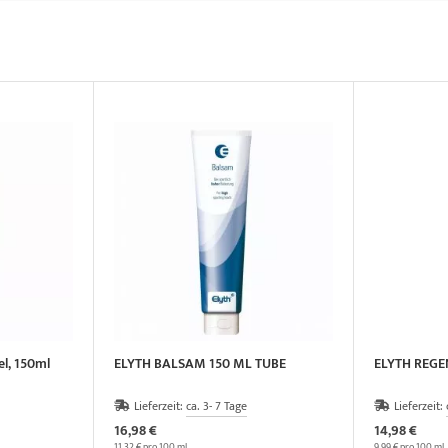
l, 150ml
ELYTH BALSAM 150 ML TUBE
ELYTH REGE
Lieferzeit:
ca. 3- 7 Tage
Lieferzeit:
16,98 €
14,98 €
11,32 € pro 100 ml
9,99 € pro 100 ml