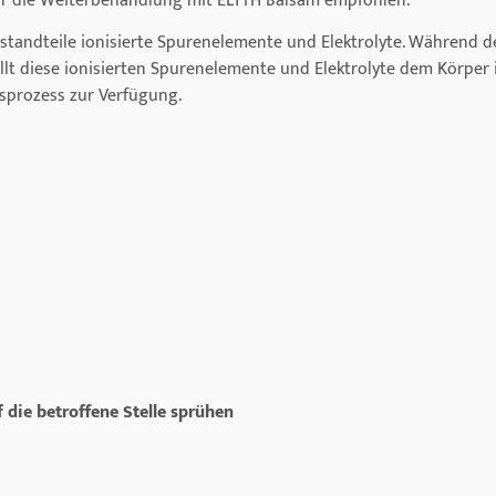
r die Weiterbehandlung mit ELYTH Balsam empfohlen.
estandteile ionisierte Spurenelemente und Elektrolyte. Während 
llt diese ionisierten Spurenelemente und Elektrolyte dem Körper
gsprozess zur Verfügung.
 die betroffene Stelle sprühen