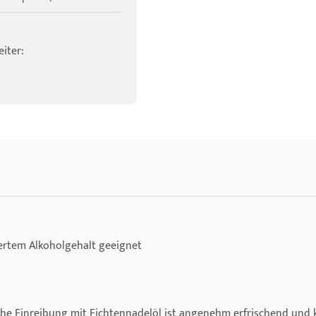
iter:
ertem Alkoholgehalt geeignet
sche Einreibung mit Fichtennadelöl ist angenehm erfrischend und 