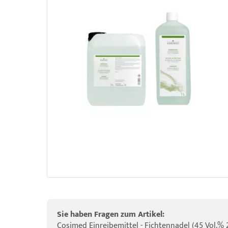
elette & Schädel
ider-Posturmed & Proprio-Swing
HRD Hedge Hock (NEU IM SORTIMENT)
wegungstherapie
gapparate
traschallkontakt-Gel
rossenwand
HRD Elasko (NEU IM SORTIMENT)
rätewagen & Zubehör
ALOS Vertikalzug
tzt-Vintage Series
ALOS Trainingstische
Sie haben Fragen zum Artikel:
Cosimed Einreibemittel - Fichtennadel (45 Vol.% 