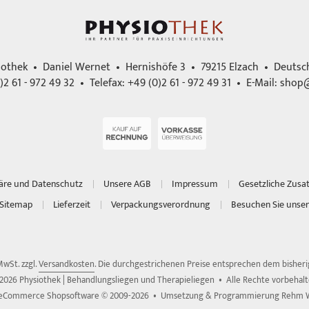
iothek • Daniel Wernet • Hernishöfe 3 • 79215 Elzach • Deutsc
)2 61 - 972 49 32 • Telefax: +49 (0)2 61 - 972 49 31 • E-Mail:
shop@
häre und Datenschutz
Unsere AGB
Impressum
Gesetzliche Zusa
Sitemap
Lieferzeit
Verpackungsverordnung
Besuchen Sie unser
 MwSt. zzgl.
Versandkosten
. Die durchgestrichenen Preise entsprechen dem bisherig
2026 Physiothek | Behandlungsliegen und Therapieliegen • Alle Rechte vorbehal
 eCommerce Shopsoftware © 2009-2026 • Umsetzung & Programmierung Rehm 