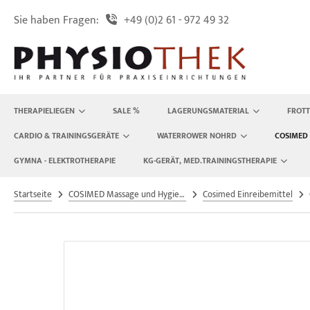
Sie haben Fragen:
+49 (0)2 61 - 972 49 32
ALLES ANZEIGEN AUS THERAPIELIEGEN
ALLES ANZEIGEN AUS LAGERUNGSMATERIAL
ALLES ANZEIGEN AUS FROTTEEBEZÜGE
ALLES ANZEIGEN AUS WÄRME- & KÄLTETHERAPIE
ALLES ANZEIGEN AUS PRAXISBEDARF
ALLES ANZEIGEN AUS GYMNASTIK & THERAPIEARTIKEL
ALLES ANZEIGEN AUS CARDIO & TRAININGSGERÄTE
ALLES ANZEIGEN AUS WATERROWER NOHRD
ALLES ANZEIGEN AUS WATERROWER-NOHRD
ALLES ANZEIGEN AUS SPITZNER MASSAGE
ALLES ANZEIGEN AUS BTL-ELEKTROTHERAPIE
ALLES ANZEIGEN AUS PHYSIOMED - ELEKTROTHERAPIE
ALLES ANZEIGEN AUS PHYSIOMED ELEKTRO- UND
ALLES ANZEIGEN AUS KG-GERÄT, MED.TRAININGSTHERAPIE
ALLES ANZEIGEN AUS SCHLINGENTHERAPIE UND EXTENSION
ALLES ANZEIGEN AUS SCHLINGEN UND ZUBEHÖR
ALLES ANZEIGEN AUS GEWICHTE
ALLES ANZEIGEN AUS YOGA - PILATES - FASZIENROLLEN
TRASCHALLTHERAPIE
erapieliegen
wichts-/Sandsäcke
egenspann - und Kissenbezüge
sserbäder
rrekturspiegel
etterwände
go-Fit
terrower-Nohrd
terrower-Rudergeräte
ITZNER Massagecreme, Massageöl, Massagelotion
mphastim
sertherapie
ALOS Zirkel
hlingengitter
behör-Extension
S - Langhanteln & Hantelscheiben
rk Linie
THERAPIELIEGEN
SALE %
LAGERUNGSMATERIAL
FROT
traschalltherapie
CARDIO & TRAININGSGERÄTE
WATERROWER NOHRD
COSIMED
satzteile für unsere Therapieliegen
gerungskeile
hrwerke/Wärmeschränke
LBEN / ELYTH / TAPE / BSN GAZOFIX
lance & Koordinationstherapie-Artikel
rizon-Geräte
terrower-Sprossenwände
ITZNER Einreibung
ektro- und Ultraschalltherapie
ysiomed Elektro- und Ultraschalltherapie
NAMED Funktionsstemme
hlingen und Zubehör
ttlebells
GYMNA - ELEKTROTHERAPIE
KG-GERÄT, MED.TRAININGSTHERAPIE
agbare Koffermassagebank
gerungskissen
tlichtstrahler
trufzentrale
zzi-, Gymnastik-, Medizinbälle & Zubehör
sion-Fitness-Geräte
terrorwer-Nohrd-Bike
ITZNER FLUID
oßwellentherapie
ysiomed Deep Oscillation
NAMED Bauch/Rücken
xiergurte
rzhanteln
Startseite
COSIMED Massage und Hygiene
Cosimed Einreibemittel
schreibung Erweiterungszubehör
gerungsrollen
ngo-Tücher & Fango-Folie
tientenkarteikarten und Terminzettel
rnbänke
terrower-Slim-Beam
ITZNER Zubehör
kuumtherapie
YSIOMED Magnetfeldtherapie
NAMED Beinbeuger
mpsets
siturrechteck und Positurwürfel
mpressen & Gefrierbox
hrtafeln
imilin-Trampoline
terrower-WaterGrinder
sertherapie
ysiomed Gerätewagen
NAMED Ab-/Adduktoren
nktionales Training
turmoor - Wäremeträger - Thermwarmpacks - Moor-
senschlitztücher & Vliesauflagen
itere Gymnastikartikel
terrower-Swing
kompression
ysiomed Zubehör
NAMED Haltungsstabilisator
rmflasche
pierhandtücher & Handtuchspender
mnastikmatten und Mattenhalter
terrower-Triatrainer
anning
traschallkontakt-Gel
NAMED Stützstemme
MMY DuoRecover Arm- und Bein