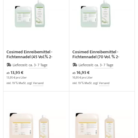
elette & Schädel
ider-Posturmed & Proprio-Swing
HRD Hedge Hock (NEU IM SORTIMENT)
wegungstherapie
gapparate
traschallkontakt-Gel
rossenwand
HRD Elasko (NEU IM SORTIMENT)
rätewagen & Zubehör
ALOS Vertikalzug
tzt-Vintage Series
ALOS Trainingstische
Cosimed Einreibemittel -
Cosimed Einreibemittel -
Fichtennadel (45 Vol.% 2-
Fichtennadel (70 Vol. % 2-
Propanol)
Propanol)
Lieferzeit:
ca. 3- 7 Tage
Lieferzeit:
ca. 3- 7 Tage
13,95 €
16,95 €
ab
ab
13,95 € pro Liter
16,95 € pro Liter
inkl. 19 % MwSt. zzgl.
Versand
inkl. 19 % MwSt. zzgl.
Versand