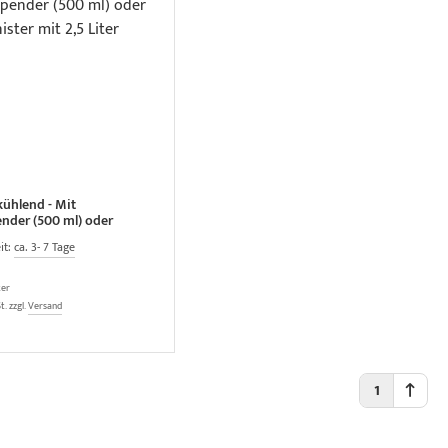
kühlend - Mit
nder (500 ml) oder
it 2,5 Liter
it:
ca. 3- 7 Tage
ter
t. zzgl.
Versand
1