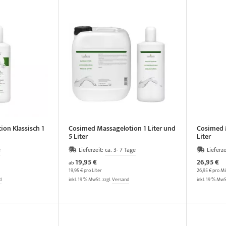
on Klassisch 1
Cosimed Massagelotion 1 Liter und
Cosimed M
5 Liter
Liter
e
Lieferzeit:
ca. 3- 7 Tage
Lieferze
19,95 €
26,95 €
ab
19,95 € pro Liter
26,95 € pro Mill
d
inkl. 19 % MwSt. zzgl.
Versand
inkl. 19 % MwS