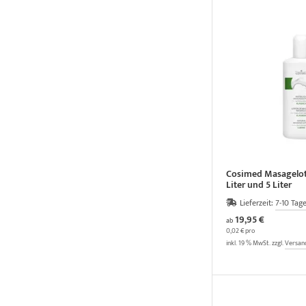
Cosimed Masageloti
Liter und 5 Liter
Lieferzeit:
7-10 Tag
19,95 €
ab
0,02 € pro
inkl. 19 % MwSt. zzgl.
Versan