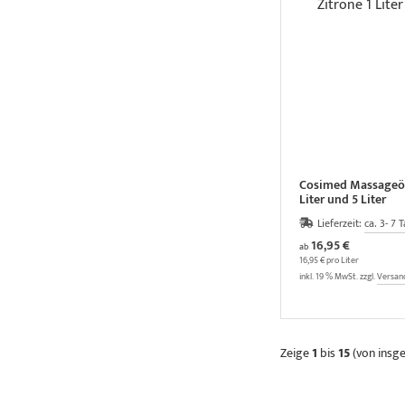
Cosimed Massageöl 
Liter und 5 Liter
Lieferzeit:
ca. 3- 7 
16,95 €
ab
16,95 € pro Liter
inkl. 19 % MwSt. zzgl.
Versan
Zeige
1
bis
15
(von ins