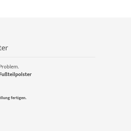
ter
 Problem.
Fußteilpolster
llung fertigen.