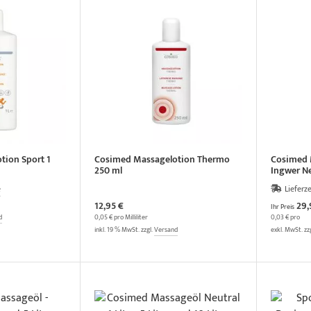
tion Sport 1
Cosimed Massagelotion Thermo
Cosimed 
250 ml
Ingwer Neu
e
Lieferze
12,95 €
29,
Ihr Preis
d
0,05 € pro Milliliter
0,03 € pro
inkl. 19 % MwSt. zzgl.
Versand
exkl. MwSt. zz