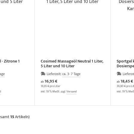
- Zitrone 1
Cosimed Massageöl Neutral 1 Liter,
Sportgel 
5 Liter und 10 Liter
Dosierspe
Kanister m
Tage
Lieferzeit:
ca. 3- 7 Tage
Lieferze
16,95 €
18,45 €
ab
ab
16,95 € pro Liter
36,90 € pro Li
d
inkl. 19 % MwSt. zzgl.
Versand
inkl. 19 % MwS
gesamt
15
Artikeln)