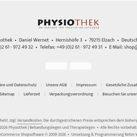
iothek • Daniel Wernet • Hernishöfe 3 • 79215 Elzach • Deutsc
)2 61 - 972 49 32 • Telefax: +49 (0)2 61 - 972 49 31 • E-Mail:
shop@
häre und Datenschutz
Unsere AGB
Impressum
Gesetzliche Zusa
Sitemap
Lieferzeit
Verpackungsverordnung
Besuchen Sie unser
 MwSt. zzgl.
Versandkosten
. Die durchgestrichenen Preise entsprechen dem bisherig
2026 Physiothek | Behandlungsliegen und Therapieliegen • Alle Rechte vorbehal
 eCommerce Shopsoftware © 2009-2026 • Umsetzung & Programmierung Rehm 