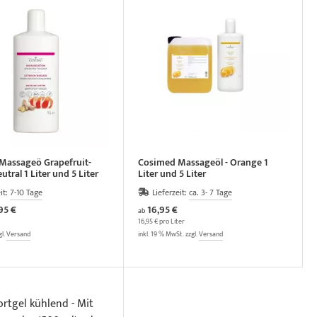
Massageö Grapefruit-
Cosimed Massageöl - Orange 1
tral 1 Liter und 5 Liter
Liter und 5 Liter
it:
7-10 Tage
Lieferzeit:
ca. 3- 7 Tage
95 €
16,95 €
ab
16,95 € pro Liter
gl.
Versand
inkl. 19 % MwSt. zzgl.
Versand