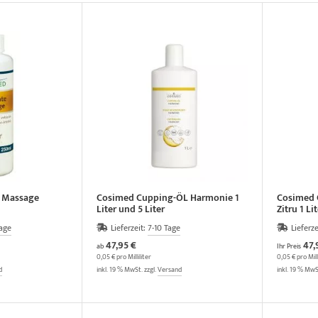
 Massage
Cosimed Cupping-ÖL Harmonie 1
Cosimed 
Liter und 5 Liter
Zitru 1 Li
Tage
Lieferzeit:
7-10 Tage
Lieferze
47,95 €
47,
ab
Ihr Preis
0,05 € pro Milliliter
0,05 € pro Mill
d
inkl. 19 % MwSt. zzgl.
Versand
inkl. 19 % MwS