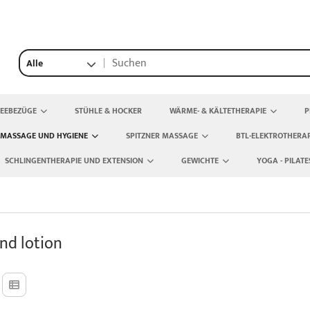
Alle
TEEBEZÜGE
STÜHLE & HOCKER
WÄRME- & KÄLTETHERAPIE
P
 MASSAGE UND HYGIENE
SPITZNER MASSAGE
BTL-ELEKTROTHERAP
SCHLINGENTHERAPIE UND EXTENSION
GEWICHTE
YOGA - PILATE
nd lotion