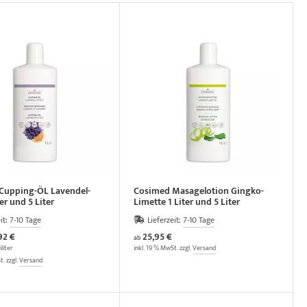
Cupping-ÖL Lavendel-
Cosimed Masagelotion Gingko-
ter und 5 Liter
Limette 1 Liter und 5 Liter
it:
7-10 Tage
Lieferzeit:
7-10 Tage
92 €
25,95 €
ab
iliter
inkl. 19 % MwSt. zzgl.
Versand
t. zzgl.
Versand