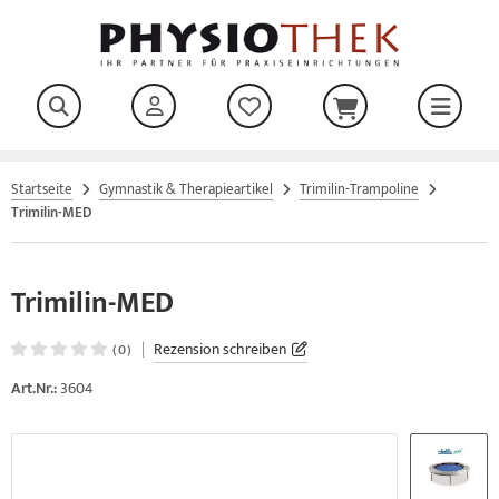
ALLES ANZEIGEN AUS THERAPIELIEGEN
ALLES ANZEIGEN AUS LAGERUNGSMATERIAL
ALLES ANZEIGEN AUS FROTTEEBEZÜGE
ALLES ANZEIGEN AUS WÄRME- & KÄLTETHERAPIE
ALLES ANZEIGEN AUS PRAXISBEDARF
ALLES ANZEIGEN AUS CARDIO & TRAININGSGERÄTE
ALLES ANZEIGEN AUS WATERROWER NOHRD
ALLES ANZEIGEN AUS WATERROWER-NOHRD
ALLES ANZEIGEN AUS COSIMED MASSAGE UND HYGIENE
ALLES ANZEIGEN AUS SPITZNER MASSAGE
ALLES ANZEIGEN AUS BTL-ELEKTROTHERAPIE
ALLES ANZEIGEN AUS PHYSIOMED - ELEKTROTHERAPIE
ALLES ANZEIGEN AUS PHYSIOMED ELEKTRO- UND
ALLES ANZEIGEN AUS KG-GERÄT, MED.TRAININGSTHERAPIE
ALLES ANZEIGEN AUS SCHLINGENTHERAPIE UND EXTENSION
ALLES ANZEIGEN AUS SCHLINGEN UND ZUBEHÖR
ALLES ANZEIGEN AUS GEWICHTE
ALLES ANZEIGEN AUS YOGA - PILATES - FASZIENROLLEN
TRASCHALLTHERAPIE
erapieliegen
wichts-/Sandsäcke
egenspann - und Kissenbezüge
sserbäder
rrekturspiegel
go-Fit
terrower-Nohrd
terrower-Rudergeräte
ssageöl - und lotion
ITZNER Massagecreme, Massageöl, Massagelotion
mphastim
sertherapie
ALOS Zirkel
hlingengitter
behör-Extension
S - Langhanteln & Hantelscheiben
rk Linie
Startseite
Gymnastik & Therapieartikel
Trimilin-Trampoline
traschalltherapie
Trimilin-MED
satzteile für unsere Therapieliegen
gerungskeile
hrwerke/Wärmeschränke
LBEN / ELYTH / TAPE / BSN GAZOFIX
rizon-Geräte
terrower-Sprossenwände
simed Einreibemittel
ITZNER Einreibung
ektro- und Ultraschalltherapie
ysiomed Elektro- und Ultraschalltherapie
NAMED Funktionsstemme
hlingen und Zubehör
ttlebells
agbare Koffermassagebank
gerungskissen
tlichtstrahler
trufzentrale
sion-Fitness-Geräte
terrorwer-Nohrd-Bike
ndwaschcreme & Händedesinfektion
ITZNER FLUID
oßwellentherapie
ysiomed Deep Oscillation
NAMED Bauch/Rücken
xiergurte
rzhanteln
Trimilin-MED
schreibung Erweiterungszubehör
gerungsrollen
ngo-Tücher & Fango-Folie
tientenkarteikarten und Terminzettel
terrower-Slim-Beam
ächendesinfektion
ITZNER Zubehör
kuumtherapie
YSIOMED Magnetfeldtherapie
NAMED Beinbeuger
mpsets
|
Rezension schreiben
(0)
siturrechteck und Positurwürfel
mpressen & Gefrierbox
hrtafeln
terrower-WaterGrinder
sertherapie
ysiomed Gerätewagen
NAMED Ab-/Adduktoren
nktionales Training
Art.Nr.:
3604
turmoor - Wäremeträger - Thermwarmpacks - Moor-
senschlitztücher & Vliesauflagen
terrower-Swing
kompression
ysiomed Zubehör
NAMED Haltungsstabilisator
rmflasche
pierhandtücher & Handtuchspender
terrower-Triatrainer
anning
traschallkontakt-Gel
NAMED Stützstemme
MMY DuoRecover Arm- und Bein