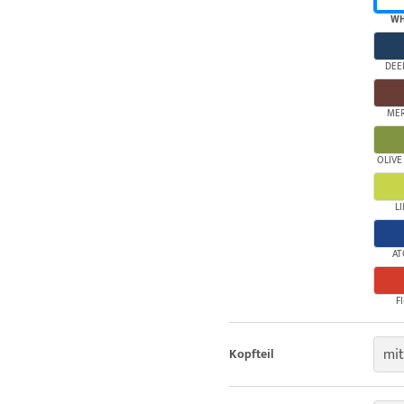
WH
DEE
ME
OLIVE
L
AT
F
mit
Kopfteil