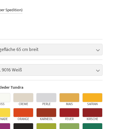
per Spedition)
gefläche 65 cm breit
 9016 Weiß
leder Tundra
ISS
CREME
PERLE
MAIS
SAFRAN
ONADE
ORANGE
KARNEOL
FEUER
KIRSCHE