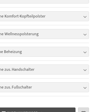
e Komfort-Kopfteilpolster
ne Wellnesspolsterung
ne Beheizung
e zus. Handschalter
e zus. Fußschalter