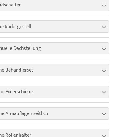
dschalter
e Rädergestell
uelle Dachstellung
ne Behandlerset
e Fixierschiene
e Armauflagen seitlich
e Rollenhalter