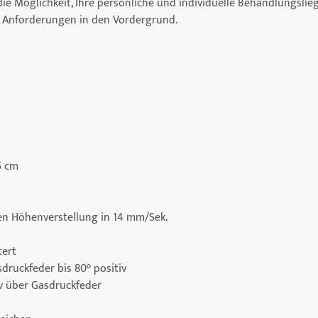
e Möglichkeit, Ihre persönliche und individuelle Behandlungslie
d Anforderungen in den Vordergrund.
5 cm
en Höhenverstellung in 14 mm/Sek.
tert
sdruckfeder bis 80° positiv
iv über Gasdruckfeder