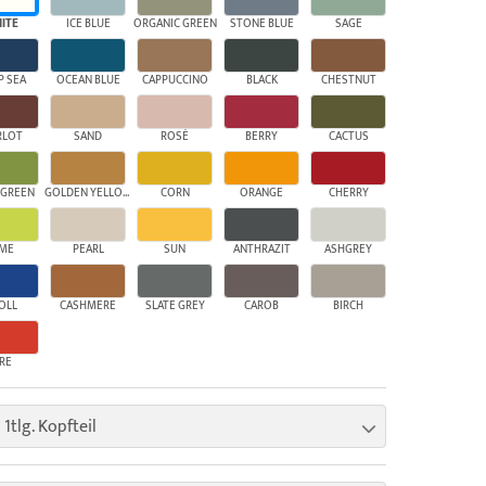
ITE
ICE BLUE
ORGANIC GREEN
STONE BLUE
SAGE
P SEA
OCEAN BLUE
CAPPUCCINO
BLACK
CHESTNUT
RLOT
SAND
ROSÉ
BERRY
CACTUS
 GREEN
GOLDEN YELLOW
CORN
ORANGE
CHERRY
IME
PEARL
SUN
ANTHRAZIT
ASHGREY
OLL
CASHMERE
SLATE GREY
CAROB
BIRCH
IRE
 1tlg. Kopfteil