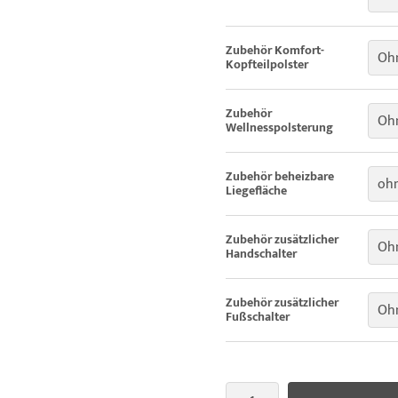
Zubehör Komfort-
Ohn
Kopfteilpolster
Zubehör
Oh
Wellnesspolsterung
Zubehör beheizbare
oh
Liegefläche
Zubehör zusätzlicher
Ohn
Handschalter
Zubehör zusätzlicher
Ohn
Fußschalter