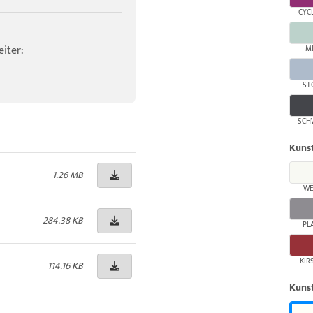
CYC
iter:
M
ST
SCH
Kunst
1.26 MB
WE
284.38 KB
PL
KIR
114.16 KB
Kunst