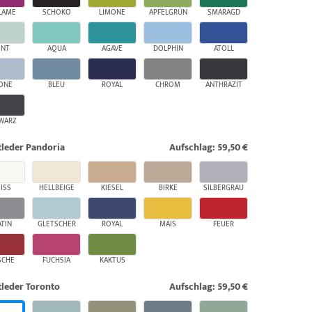
LAME
SCHOKO
LIMONE
APFELGRÜN
SMARAGD
INT
AQUA
AGAVE
DOLPHIN
ATOLL
ONE
BLEU
ROYAL
CHROM
ANTHRAZIT
WARZ
leder Pandoria
Aufschlag: 59,50 €
ISS
HELLBEIGE
KIESEL
BIRKE
SILBERGRAU
ATIN
GLETSCHER
ROYAL
MAIS
FEUER
SCHE
FUCHSIA
KAKTUS
leder Toronto
Aufschlag: 59,50 €