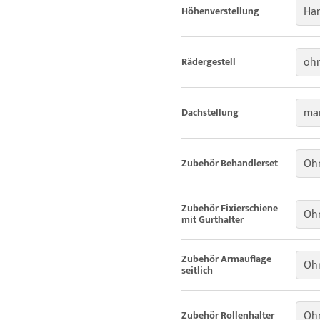
Han
Höhenverstellung
ohn
Rädergestell
man
Dachstellung
Oh
Zubehör Behandlerset
Zubehör Fixierschiene
Ohn
mit Gurthalter
Zubehör Armauflage
Ohn
seitlich
Ohn
Zubehör Rollenhalter