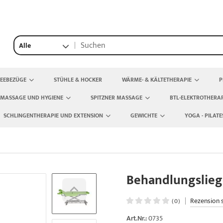
Alle
TEEBEZÜGE
STÜHLE & HOCKER
WÄRME- & KÄLTETHERAPIE
P
 MASSAGE UND HYGIENE
SPITZNER MASSAGE
BTL-ELEKTROTHERAP
SCHLINGENTHERAPIE UND EXTENSION
GEWICHTE
YOGA - PILATE
Behandlungsliege
|
Rezension 
(0)
Art.Nr.:
0735