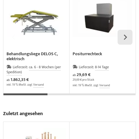
Behandlungsliege DELOS C,
Positurrechteck
elektrisch
Lieferzeit:
ca. 6 - 8 Wochen (per
Lieferzeit:
8-14 Tage
Spedition)
29,69 €
ab
1.862,35 €
29,69 € pro Stück
ab
inkl. 19 % MwSt. zzgl.
Versand
inkl. 19 % MwSt. zzgl.
Versand
Zuletzt angesehen