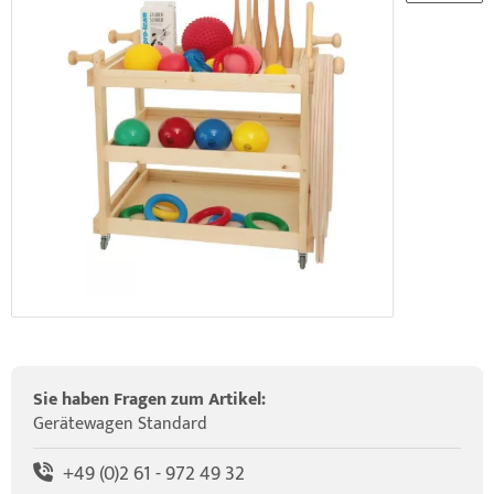
elette & Schädel
HRD Hedge Hock (NEU IM SORTIMENT)
wegungstherapie
gapparate
traschallkontakt-Gel
HRD Elasko (NEU IM SORTIMENT)
rätewagen & Zubehör
ALOS Vertikalzug
ALOS Trainingstische
Sie haben Fragen zum Artikel:
Gerätewagen Standard
+49 (0)2 61 - 972 49 32