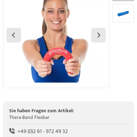
elette & Schädel
HRD Hedge Hock (NEU IM SORTIMENT)
wegungstherapie
gapparate
traschallkontakt-Gel
HRD Elasko (NEU IM SORTIMENT)
rätewagen & Zubehör
ALOS Vertikalzug
ALOS Trainingstische
Sie haben Fragen zum Artikel:
Thera-Band Flexbar
+49 (0)2 61 - 972 49 32