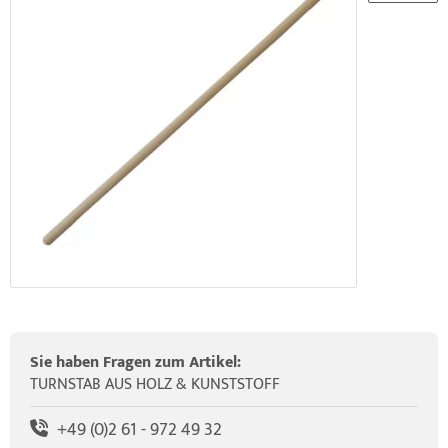
elette & Schädel
HRD Hedge Hock (NEU IM SORTIMENT)
wegungstherapie
gapparate
traschallkontakt-Gel
HRD Elasko (NEU IM SORTIMENT)
rätewagen & Zubehör
ALOS Vertikalzug
ALOS Trainingstische
Sie haben Fragen zum Artikel:
TURNSTAB AUS HOLZ & KUNSTSTOFF
+49 (0)2 61 - 972 49 32