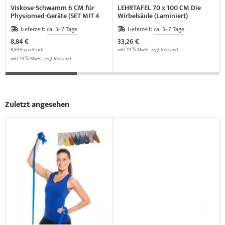
Viskose-Schwamm 6 CM für
LEHRTAFEL 70 x 100 CM Die
Physiomed-Geräte (SET MIT 4
Wirbelsäule (Laminiert)
STÜCK)
Lieferzeit:
ca. 3- 7 Tage
Lieferzeit:
ca. 3- 7 Tage
8,84 €
33,26 €
8,84 € pro Stück
inkl. 19 % MwSt. zzgl.
Versand
inkl. 19 % MwSt. zzgl.
Versand
Zuletzt angesehen