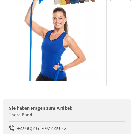
elette & Schädel
HRD Hedge Hock (NEU IM SORTIMENT)
wegungstherapie
gapparate
traschallkontakt-Gel
HRD Elasko (NEU IM SORTIMENT)
rätewagen & Zubehör
ALOS Vertikalzug
ALOS Trainingstische
Sie haben Fragen zum Artikel:
Thera-Band
+49 (0)2 61 - 972 49 32