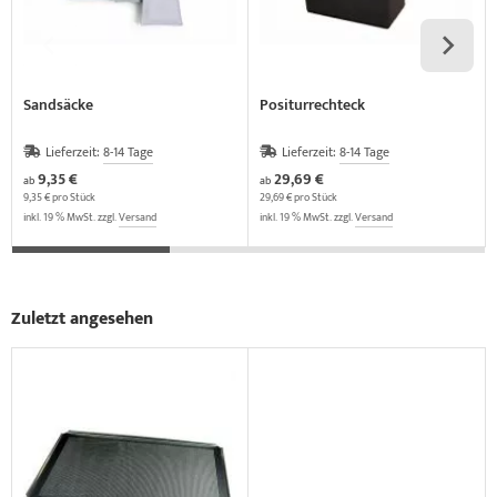
Sandsäcke
Positurrechteck
Lieferzeit:
8-14 Tage
Lieferzeit:
8-14 Tage
9,35 €
29,69 €
ab
ab
9,35 € pro Stück
29,69 € pro Stück
inkl. 19 % MwSt. zzgl.
Versand
inkl. 19 % MwSt. zzgl.
Versand
Zuletzt angesehen