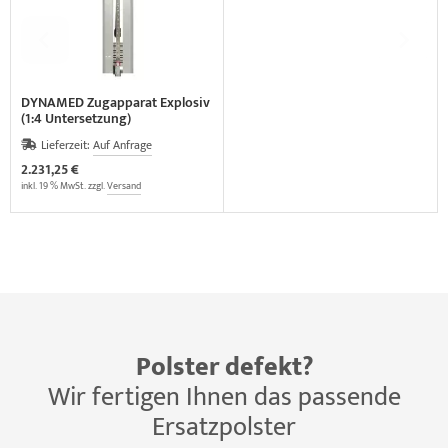
DYNAMED Zugapparat Explosiv
(1:4 Untersetzung)
(VERSANDKOSTEN AUF
Lieferzeit:
Auf Anfrage
ANFRAGE)
2.231,25 €
inkl. 19 % MwSt. zzgl.
Versand
Polster defekt?
Wir fertigen Ihnen das passende
Ersatzpolster