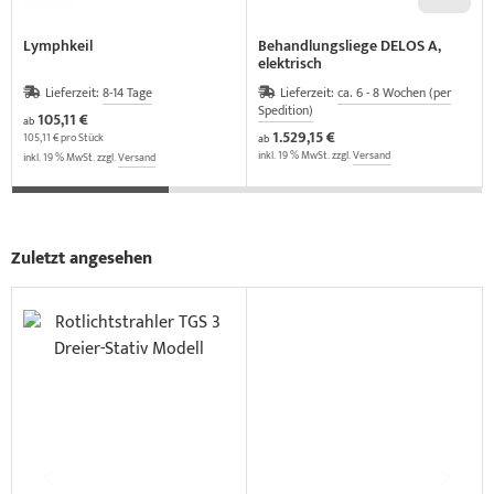
Lymphkeil
Behandlungsliege DELOS A,
elektrisch
Lieferzeit:
8-14 Tage
Lieferzeit:
ca. 6 - 8 Wochen (per
Spedition)
105,11 €
ab
1.529,15 €
105,11 € pro Stück
ab
inkl. 19 % MwSt. zzgl.
Versand
inkl. 19 % MwSt. zzgl.
Versand
Zuletzt angesehen