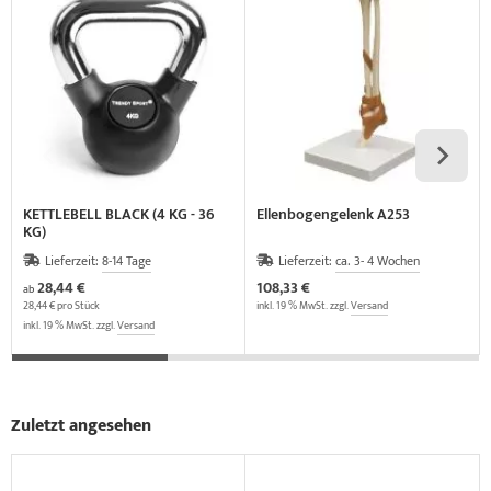
KETTLEBELL BLACK (4 KG - 36
Ellenbogengelenk A253
KG)
Lieferzeit:
8-14 Tage
Lieferzeit:
ca. 3- 4 Wochen
28,44 €
108,33 €
ab
28,44 € pro Stück
inkl. 19 % MwSt. zzgl.
Versand
inkl. 19 % MwSt. zzgl.
Versand
Zuletzt angesehen