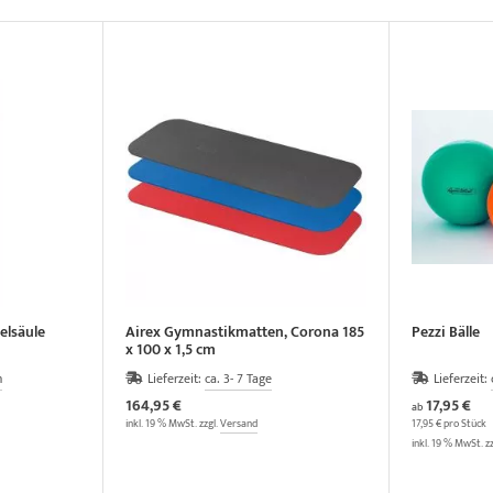
lsäule
Airex Gymnastikmatten, Corona 185
Pezzi Bälle
x 100 x 1,5 cm
n
Lieferzeit:
ca. 3- 7 Tage
Lieferzeit:
164,95 €
17,95 €
ab
inkl. 19 % MwSt. zzgl.
Versand
17,95 € pro Stück
inkl. 19 % MwSt. z