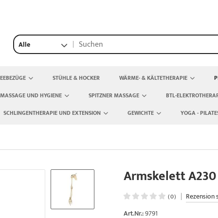
Alle
TEEBEZÜGE
STÜHLE & HOCKER
WÄRME- & KÄLTETHERAPIE
P
 MASSAGE UND HYGIENE
SPITZNER MASSAGE
BTL-ELEKTROTHERAP
SCHLINGENTHERAPIE UND EXTENSION
GEWICHTE
YOGA - PILATE
Armskelett A230
|
Rezension 
(0)
Art.Nr.:
9791