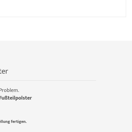
ter
 Problem.
Fußteilpolster
llung fertigen.