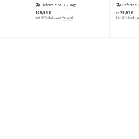
Lieferzeit:
ca. 3- 7 Tage
Lieferzeit:
149,95 €
79,91 €
ab
inkl. 19 % MwSt. zzgl.
Versand
inkl. 19 % MwSt. z