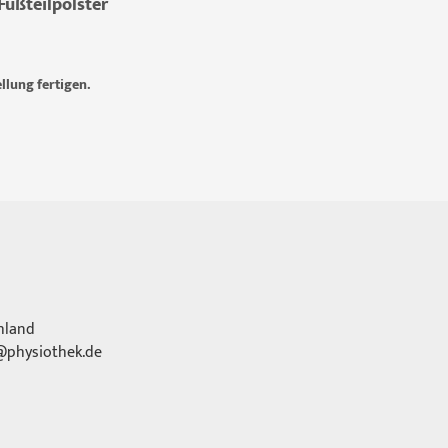
Fußteilpolster
llung fertigen.
hland
physiothek.de