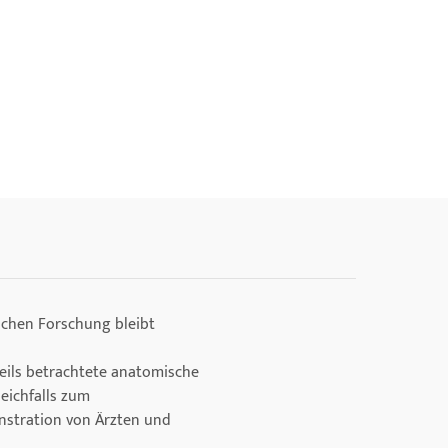
schen Forschung bleibt
weils betrachtete anatomische
leichfalls zum
nstration von Ärzten und