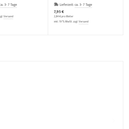
ca. 3- 7 Tage
Lieferzeit:
ca. 3- 7 Tage
7,95 €
zgl.
Versand
2,84 € pro Meter
inkl. 19 % MwSt. zzgl.
Versand