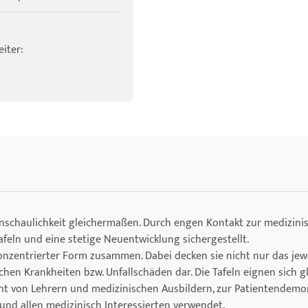
iter:
Anschaulichkeit gleichermaßen. Durch engen Kontakt zur medizini
eln und eine stetige Neuentwicklung sichergestellt.
 konzentrierter Form zusammen. Dabei decken sie nicht nur das je
chen Krankheiten bzw. Unfallschäden dar. Die Tafeln eignen sich g
cht von Lehrern und medizinischen Ausbildern, zur Patientendemo
nd allen medizinisch Interessierten verwendet.