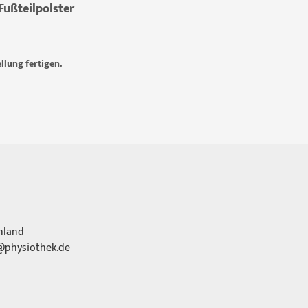
Fußteilpolster
llung fertigen.
hland
physiothek.de