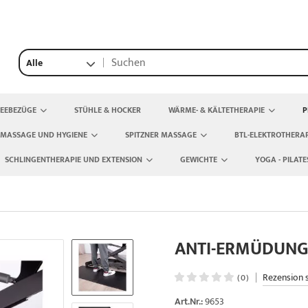
Alle
TEEBEZÜGE
STÜHLE & HOCKER
WÄRME- & KÄLTETHERAPIE
P
 MASSAGE UND HYGIENE
SPITZNER MASSAGE
BTL-ELEKTROTHERAP
SCHLINGENTHERAPIE UND EXTENSION
GEWICHTE
YOGA - PILATE
ANTI-ERMÜDUN
|
Rezension 
(0)
Art.Nr.:
9653