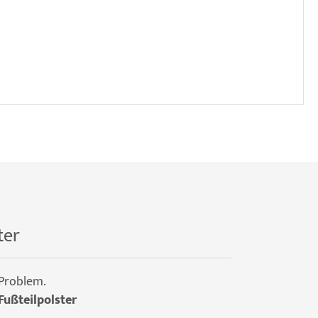
ter
 Problem.
Fußteilpolster