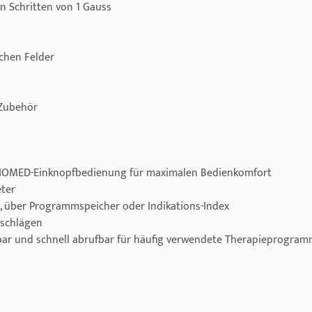
in Schritten von 1 Gauss
chen Felder
Zubehör
YSIOMED-Einknopfbedienung für maximalen Bedienkomfort
eter
kt, über Programmspeicher oder Indikations-Index
rschlägen
lbar und schnell abrufbar für häufig verwendete Therapieprogra