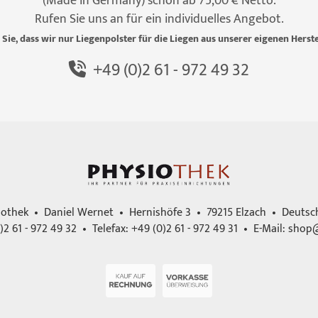
(Made in Germany) schon ab 75,00 € Netto.
Rufen Sie uns an für ein individuelles Angebot.
 Sie, dass wir nur Liegenpolster für die Liegen aus unserer eigenen Herste
+49 (0)2 61 - 972 49 32
iothek • Daniel Wernet • Hernishöfe 3 • 79215 Elzach • Deutsc
)2 61 - 972 49 32 • Telefax: +49 (0)2 61 - 972 49 31 • E-Mail:
shop@