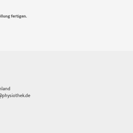
llung fertigen.
hland
physiothek.de