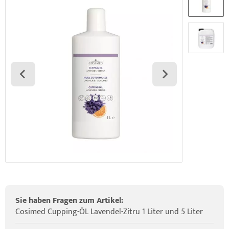
elette & Schädel
ider-Posturmed & Proprio-Swing
HRD Hedge Hock (NEU IM SORTIMENT)
wegungstherapie
gapparate
traschallkontakt-Gel
rossenwand
HRD Elasko (NEU IM SORTIMENT)
rätewagen & Zubehör
ALOS Vertikalzug
tzt-Vintage Series
ALOS Trainingstische
Sie haben Fragen zum Artikel:
Cosimed Cupping-ÖL Lavendel-Zitru 1 Liter und 5 Liter