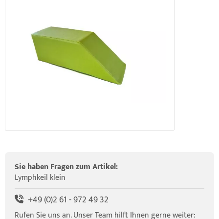
elette & Schädel
ider-Posturmed & Proprio-Swing
HRD Hedge Hock (NEU IM SORTIMENT)
wegungstherapie
gapparate
traschallkontakt-Gel
rossenwand
HRD Elasko (NEU IM SORTIMENT)
rätewagen & Zubehör
ALOS Vertikalzug
tzt-Vintage Series
ALOS Trainingstische
Sie haben Fragen zum Artikel:
Lymphkeil klein
+49 (0)2 61 - 972 49 32
Rufen Sie uns an. Unser Team hilft Ihnen gerne weiter: