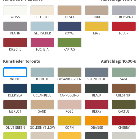
WEISS
HELLBEIGE
KIESEL
BIRKE
SILBERGRAU
PLATIN
GLETSCHER
ROYAL
MAIS
FEUER
KIRSCHE
FUCHSIA
KAKTUS
Kunstleder Toronto
Aufschlag: 10,00 €
WHITE
ICE BLUE
ORGANIC GREEN
STONE BLUE
SAGE
DEEP SEA
OCEAN BLUE
CAPPUCCINO
BLACK
CHESTNUT
MERLOT
SAND
ROSÉ
BERRY
CACTUS
OLIVE GREEN
GOLDEN YELLOW
CORN
ORANGE
CHERRY