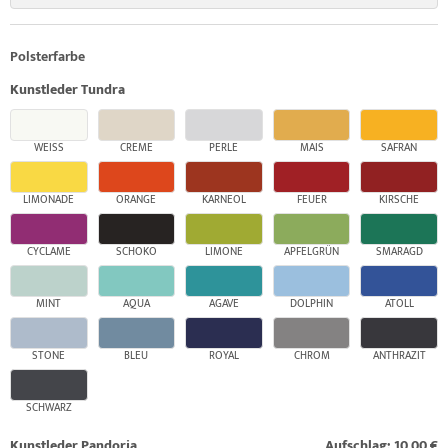
Polsterfarbe
Kunstleder Tundra
WEISS
CREME
PERLE
MAIS
SAFRAN
LIMONADE
ORANGE
KARNEOL
FEUER
KIRSCHE
CYCLAME
SCHOKO
LIMONE
APFELGRÜN
SMARAGD
MINT
AQUA
AGAVE
DOLPHIN
ATOLL
STONE
BLEU
ROYAL
CHROM
ANTHRAZIT
SCHWARZ
Kunstleder Pandoria
Aufschlag: 10,00 €