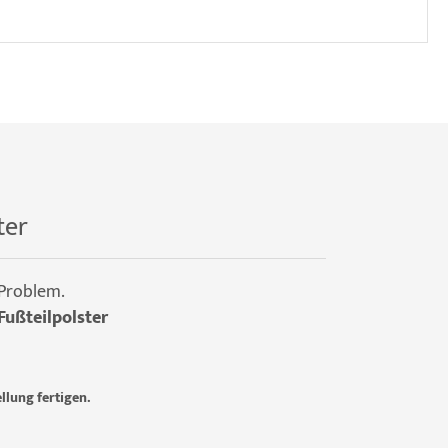
ter
 Problem.
Fußteilpolster
llung fertigen.