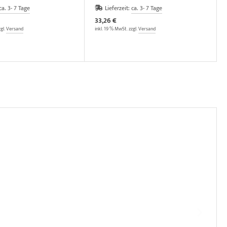
ca. 3- 7 Tage
Lieferzeit:
ca. 3- 7 Tage
33,26 €
zgl.
Versand
inkl. 19 % MwSt. zzgl.
Versand