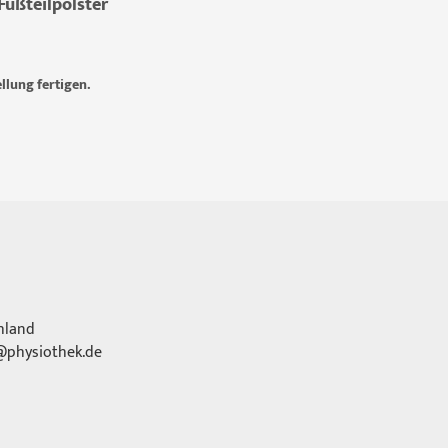
Fußteilpolster
llung fertigen.
hland
physiothek.de