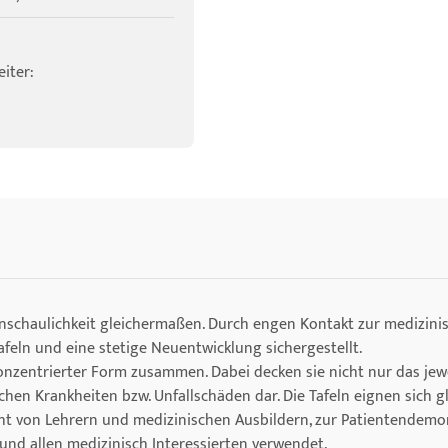
iter:
Anschaulichkeit gleichermaßen. Durch engen Kontakt zur medizini
eln und eine stetige Neuentwicklung sichergestellt.
 konzentrierter Form zusammen. Dabei decken sie nicht nur das je
chen Krankheiten bzw. Unfallschäden dar. Die Tafeln eignen sich g
cht von Lehrern und medizinischen Ausbildern, zur Patientendemo
nd allen medizinisch Interessierten verwendet.