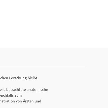
schen Forschung bleibt
weils betrachtete anatomische
leichfalls zum
nstration von Ärzten und