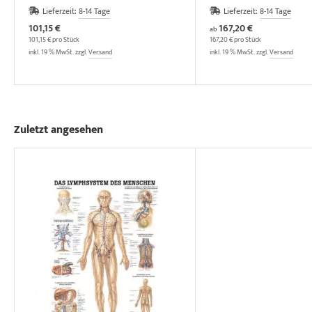
Lieferzeit:
8-14 Tage
Lieferzeit:
8-14 Tage
101,15 €
167,20 €
ab
101,15 € pro Stück
167,20 € pro Stück
inkl. 19 % MwSt. zzgl.
Versand
inkl. 19 % MwSt. zzgl.
Versand
Zuletzt angesehen