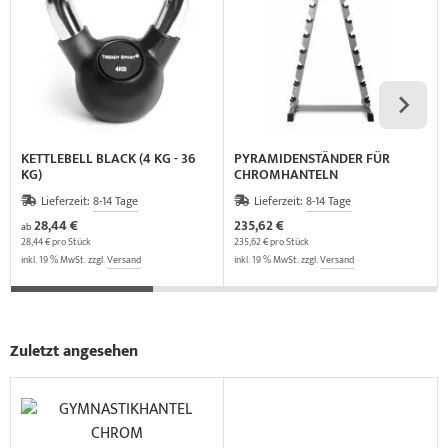
KETTLEBELL BLACK (4 KG - 36
PYRAMIDENSTÄNDER FÜR
KG)
CHROMHANTELN
Lieferzeit:
8-14 Tage
Lieferzeit:
8-14 Tage
28,44 €
235,62 €
ab
28,44 € pro Stück
235,62 € pro Stück
inkl. 19 % MwSt. zzgl.
Versand
inkl. 19 % MwSt. zzgl.
Versand
Zuletzt angesehen