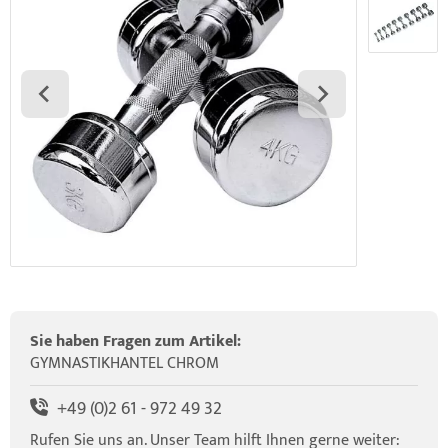
elette & Schädel
ider-Posturmed & Proprio-Swing
HRD Hedge Hock (NEU IM SORTIMENT)
wegungstherapie
gapparate
traschallkontakt-Gel
rossenwand
HRD Elasko (NEU IM SORTIMENT)
rätewagen & Zubehör
ALOS Vertikalzug
tzt-Vintage Series
ALOS Trainingstische
Sie haben Fragen zum Artikel:
GYMNASTIKHANTEL CHROM
+49 (0)2 61 - 972 49 32
Rufen Sie uns an. Unser Team hilft Ihnen gerne weiter: