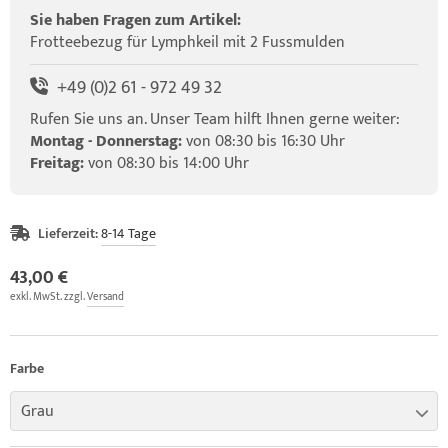
elette & Schädel
ider-Posturmed & Proprio-Swing
HRD Hedge Hock (NEU IM SORTIMENT)
wegungstherapie
gapparate
Sie haben Fragen zum Artikel:
Frotteebezug für Lymphkeil mit 2 Fussmulden
traschallkontakt-Gel
rossenwand
HRD Elasko (NEU IM SORTIMENT)
rätewagen & Zubehör
ALOS Vertikalzug
+49 (0)2 61 - 972 49 32
tzt-Vintage Series
ALOS Trainingstische
Rufen Sie uns an. Unser Team hilft Ihnen gerne weiter:
Montag - Donnerstag:
von 08:30 bis 16:30 Uhr
Freitag:
von 08:30 bis 14:00 Uhr
Lieferzeit:
8-14 Tage
43,00 €
exkl. MwSt. zzgl.
Versand
Farbe
Grau