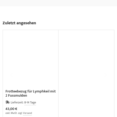
Zuletzt angesehen
Frotteebezug für Lymphkeil mit
2 Fussmulden
Lieferzeit:
8-14 Tage
43,00 €
exkl. MwSt. zzgl.
Versand