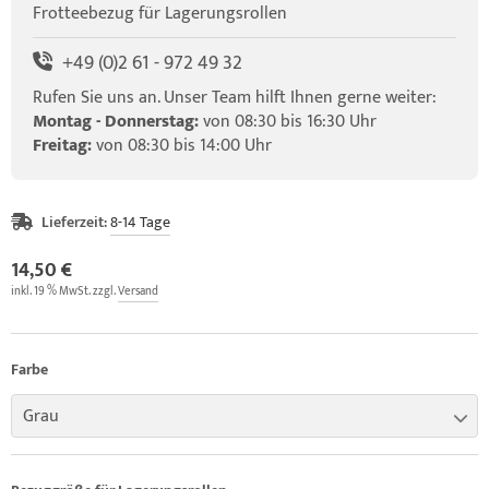
Frotteebezug für Lagerungsrollen
elette & Schädel
ider-Posturmed & Proprio-Swing
HRD Hedge Hock (NEU IM SORTIMENT)
wegungstherapie
gapparate
+49 (0)2 61 - 972 49 32
traschallkontakt-Gel
rossenwand
HRD Elasko (NEU IM SORTIMENT)
rätewagen & Zubehör
ALOS Vertikalzug
Rufen Sie uns an. Unser Team hilft Ihnen gerne weiter:
tzt-Vintage Series
ALOS Trainingstische
Montag - Donnerstag:
von 08:30 bis 16:30 Uhr
Freitag:
von 08:30 bis 14:00 Uhr
Lieferzeit:
8-14 Tage
14,50 €
inkl. 19 % MwSt. zzgl.
Versand
Farbe
Grau