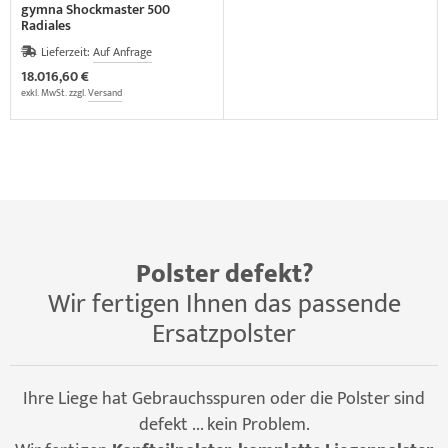
gymna Shockmaster 500
Radiales
Stoßwellentherapiesystem
Lieferzeit:
Auf Anfrage
(VERSANDKOSTEN AUF
ANFRAGE)
18.016,60 €
exkl. MwSt. zzgl.
Versand
Polster defekt?
Wir fertigen Ihnen das passende
Ersatzpolster
Ihre Liege hat Gebrauchsspuren oder die Polster sind
defekt ... kein Problem.