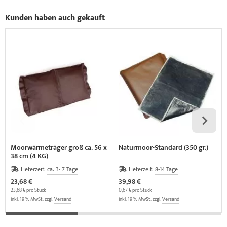
Kunden haben auch gekauft
Moorwärmeträger groß ca. 56 x
Naturmoor-Standard (350 gr.)
38 cm (4 KG)
Lieferzeit:
ca. 3- 7 Tage
Lieferzeit:
8-14 Tage
23,68 €
39,98 €
23,68 € pro Stück
0,67 € pro Stück
inkl. 19 % MwSt. zzgl.
Versand
inkl. 19 % MwSt. zzgl.
Versand