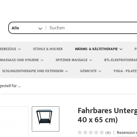
Alle
TEEBEZÜGE
STÜHLE & HOCKER
WÄRME- & KÄLTETHERAPIE
P
 MASSAGE UND HYGIENE
SPITZNER MASSAGE
BTL-ELEKTROTHERAP
SCHLINGENTHERAPIE UND EXTENSION
GEWICHTE
YOGA - PILATE
Fahrbares Untergestell für Wasserbäder (60 x 40 x 65 cm)
Fahrbares Unterg
40 x 65 cm)
|
Rezension 
(0)