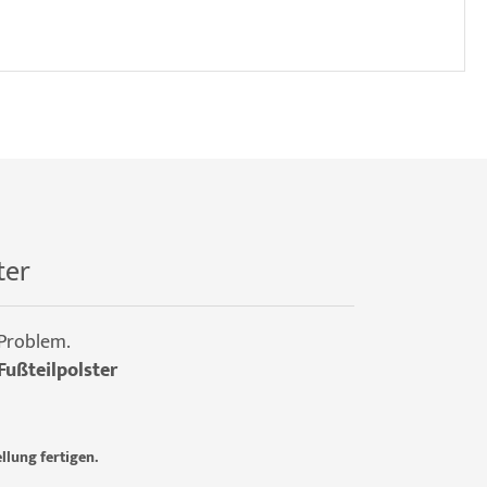
ter
 Problem.
Fußteilpolster
llung fertigen.