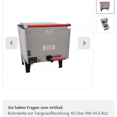
elette & Schädel
ider-Posturmed & Proprio-Swing
HRD Hedge Hock (NEU IM SORTIMENT)
wegungstherapie
gapparate
traschallkontakt-Gel
rossenwand
HRD Elasko (NEU IM SORTIMENT)
rätewagen & Zubehör
ALOS Vertikalzug
tzt-Vintage Series
ALOS Trainingstische
Sie haben Fragen zum Artikel:
Rührwerke zur Fangoaufbereitung 40 Liter RW 44 E-ALU