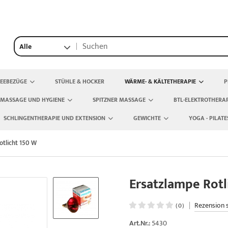
Alle
TEEBEZÜGE
STÜHLE & HOCKER
WÄRME- & KÄLTETHERAPIE
P
 MASSAGE UND HYGIENE
SPITZNER MASSAGE
BTL-ELEKTROTHERAP
SCHLINGENTHERAPIE UND EXTENSION
GEWICHTE
YOGA - PILATE
otlicht 150 W
Ersatzlampe Rotl
|
Rezension 
(0)
Art.Nr.:
5430