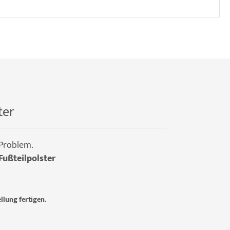
ter
 Problem.
Fußteilpolster
llung fertigen.