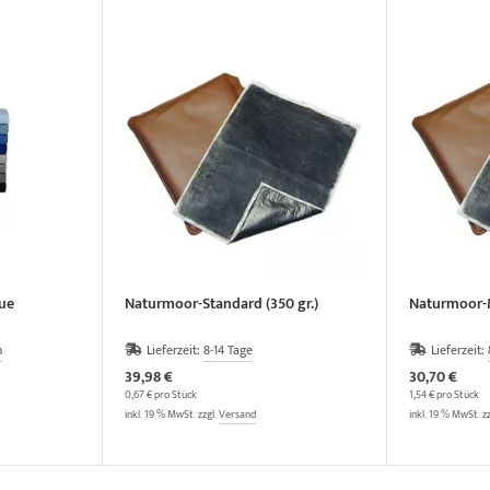
ue
Naturmoor-Standard (350 gr.)
Naturmoor-M
n
Lieferzeit:
8-14 Tage
Lieferzeit:
39,98 €
30,70 €
0,67 € pro Stück
1,54 € pro Stück
inkl. 19 % MwSt. zzgl.
Versand
inkl. 19 % MwSt. z