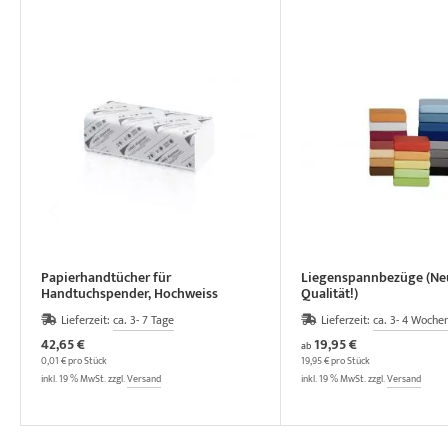
Papierhandtücher für
Liegenspannbezüge (Ne
Handtuchspender, Hochweiss
Qualität!)
Lieferzeit:
ca. 3- 7 Tage
Lieferzeit:
ca. 3- 4 Woche
42,65 €
19,95 €
ab
0,01 € pro Stück
19,95 € pro Stück
inkl. 19 % MwSt. zzgl.
Versand
inkl. 19 % MwSt. zzgl.
Versand