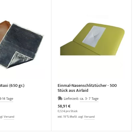
axi (650 gr.)
Einmal-Nasenschlitztücher - 500
Stück aus Airlaid
8-14 Tage
Lieferzeit:
ca. 3- 7 Tage
58,91 €
0,12 € pro Stück
zgl.
Versand
inkl. 19 % MwSt. zzgl.
Versand