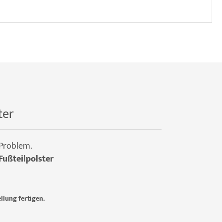
ter
 Problem.
Fußteilpolster
llung fertigen.