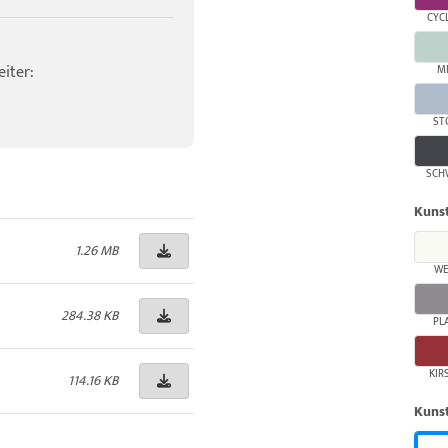
CYC
iter:
M
ST
SCH
Kunst
1.26 MB
WE
284.38 KB
PL
KIR
114.16 KB
Kunst