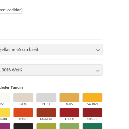
per Spedition)
gefläche 65 cm breit
 9016 Weiß
leder Tundra
ISS
CREME
PERLE
MAIS
SAFRAN
ONADE
ORANGE
KARNEOL
FEUER
KIRSCHE