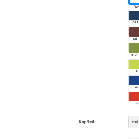
WH
DEE
ME
OLIVE
L
AT
F
mit
Kopfteil