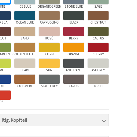
ITE
ICE BLUE
ORGANIC GREEN
STONE BLUE
SAGE
P SEA
OCEAN BLUE
CAPPUCCINO
BLACK
CHESTNUT
RLOT
SAND
ROSÉ
BERRY
CACTUS
 GREEN
GOLDEN YELLOW
CORN
ORANGE
CHERRY
IME
PEARL
SUN
ANTHRAZIT
ASHGREY
OLL
CASHMERE
SLATE GREY
CAROB
BIRCH
IRE
 1tlg. Kopfteil