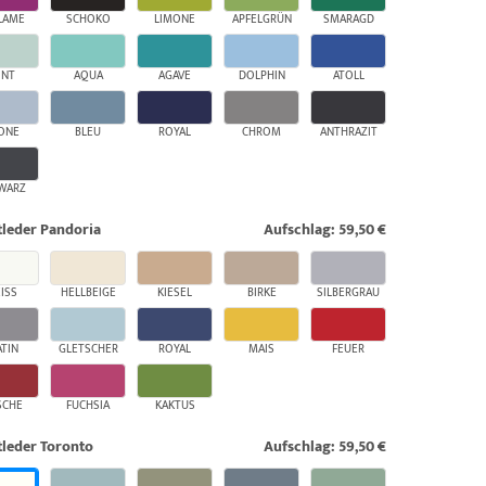
LAME
SCHOKO
LIMONE
APFELGRÜN
SMARAGD
INT
AQUA
AGAVE
DOLPHIN
ATOLL
ONE
BLEU
ROYAL
CHROM
ANTHRAZIT
WARZ
leder Pandoria
Aufschlag: 59,50 €
ISS
HELLBEIGE
KIESEL
BIRKE
SILBERGRAU
ATIN
GLETSCHER
ROYAL
MAIS
FEUER
SCHE
FUCHSIA
KAKTUS
leder Toronto
Aufschlag: 59,50 €