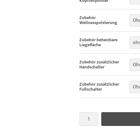
Kopfteilpolster
Zubehör
Oh
Wellnesspolsterung
Zubehör beheizbare
oh
Liegefläche
Zubehör zusätzlicher
Ohn
Handschalter
Zubehör zusätzlicher
Ohn
Fußschalter