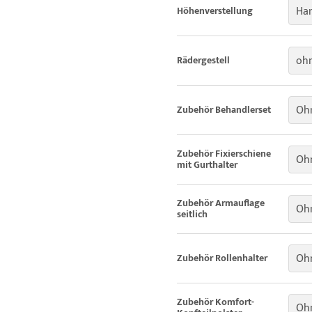
Han
Höhenverstellung
ohn
Rädergestell
Oh
Zubehör Behandlerset
Zubehör Fixierschiene
Ohn
mit Gurthalter
Zubehör Armauflage
Ohn
seitlich
Ohn
Zubehör Rollenhalter
Zubehör Komfort-
Ohn