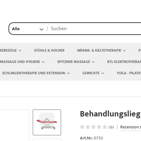
Alle
TEEBEZÜGE
STÜHLE & HOCKER
WÄRME- & KÄLTETHERAPIE
P
 MASSAGE UND HYGIENE
SPITZNER MASSAGE
BTL-ELEKTROTHERAP
SCHLINGENTHERAPIE UND EXTENSION
GEWICHTE
YOGA - PILATE
Behandlungsliege
|
Rezension 
(0)
Art.Nr.:
0733