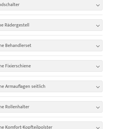
dschalter
e Rädergestell
ne Behandlerset
e Fixierschiene
e Armauflagen seitlich
e Rollenhalter
e Komfort-Kopfteilpolster